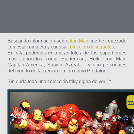
Buscando información sobre
Iron Man
, me he tropezado
con esta completa y curiosa
colección de juguetes
.
En ella podemos encontrar fotos de los superhéroes
mas conocidos como Spiderman, Hulk, Iron Man,
Capitan America, Spawn, Azreal … y otro personajes
del mundo de la ciencia ficción como Predator.
Sin duda toda una colección friky digna de ver ^^