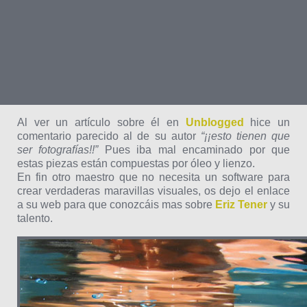
Al ver un artículo sobre él en
Unblogged
hice un
comentario parecido al de su autor
“¡¡esto tienen que
ser fotografías!!”
Pues iba mal encaminado por que
estas piezas están compuestas por óleo y lienzo.
En fin otro maestro que no necesita un software para
crear verdaderas maravillas visuales, os dejo el enlace
a su web para que conozcáis mas sobre
Eriz Tener
y su
talento.