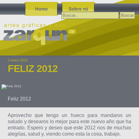
Home
Sobre mi
Buscar:
2 enero 2012
FELIZ 2012
Feliz 2012
Aprovecho que tengo un hueco para mandaros un
saludo y desearos lo mejor para este nuevo año que ha
entrado. Espero y deseo que este 2012 nos de muchas
alegrías, salud y, viendo como esta la cosa, trabajo.