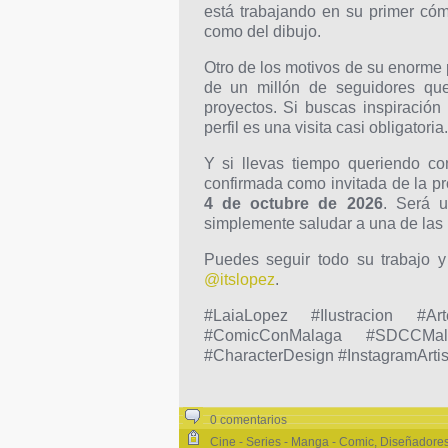
está trabajando en su primer cóm
como del dibujo.
Otro de los motivos de su enorme
de un millón de seguidores que 
proyectos. Si buscas inspiración
perfil es una visita casi obligatoria.
Y si llevas tiempo queriendo co
confirmada como invitada de la p
4 de octubre de 2026
. Será u
simplemente saludar a una de las 
Puedes seguir todo su trabajo y 
@itslopez
.
#LaiaLopez #Ilustracion #Art
#ComicConMalaga #SDCCMalag
#CharacterDesign #InstagramArtis
0 comentarios
Cine - Series - Manga - Comic
,
Diseñadores 