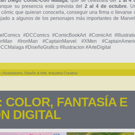
 San Diego Comic-Con Málaga
, que se celebrará del
1 al 4 
que su presencia está prevista del
2 al 4 de octubre
. U
l cómic que quieran conocerla, conseguir una firma o llevarse 
ujado a algunos de los personajes más importantes de Marvel
lComics #DCComics #ComicBookArt #ComicArt #Illustrati
iderMan #IronMan #CaptainMarvel #XMen #CaptainAmeri
alaga #DiseñoGrafico #Ilustracion #ArteDigital
| Ilustradores
,
Diseño & Arte
,
Industria Creativa
: COLOR, FANTASÍA E
N DIGITAL