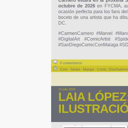
Carnero estará en la próxima
octubre de 2026
en FYCMA, aun
ocasión perfecta para los fans de
boceto de una artista que ha dib
DC.
#CarmenCarnero #Marvel #Marve
#DigitalArt #ComicArtist #Sp
#SanDiegoComicConMalaga #SDCCM
0 comentarios
Cine - Series - Manga - Comic
,
Diseñadores 
15 julio 2026
LAIA LÓPEZ
ILUSTRACIÓ