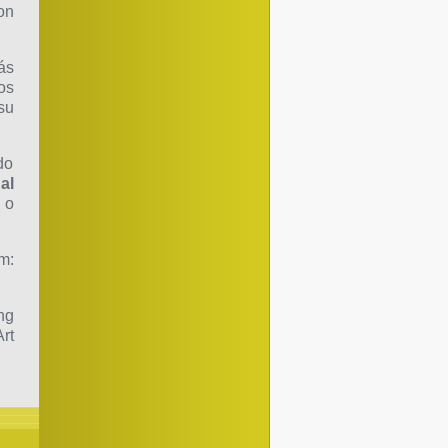
on
ás
os
su
do
 al
 o
m:
ng
rt