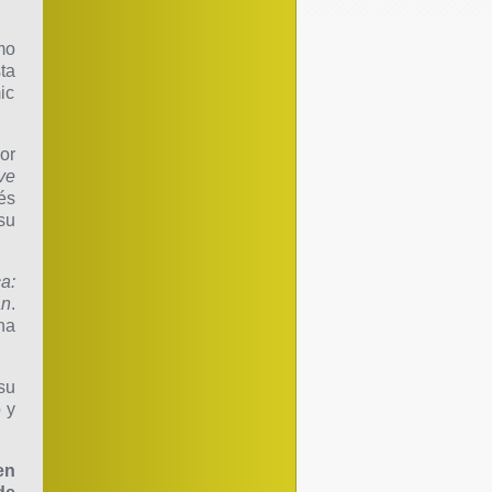
mo
sta
ic
or
ve
és
su
a:
an
.
na
su
 y
en