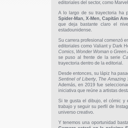
editoriales del sector, como Marv
A lo largo de su trayectoria ha 
Spider-Man, X-Men, Capitán Am
que deja bastante claro el niv
estadounidense.
Su carrera profesional comenzó e
editoriales como Valiant y Dark 
Comics
,
Wonder Woman
o
Green 
se puso al frente de la serie
Ca
trayectoria dentro de la editorial.
Desde entonces, su lápiz ha pas
Sentinel of Liberty
,
The Amazing 
Además, en 2019 fue selecciona
iniciativa que reúne a artistas des
Si te gusta el dibujo, el cómic 
trabajo y seguir su perfil de Inst
universo creativo.
Y tenemos una oportunidad basta