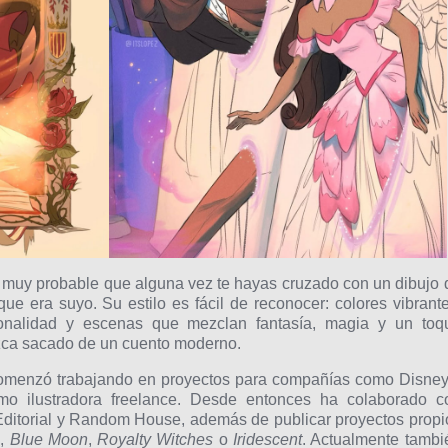
, es muy probable que alguna vez te hayas cruzado con un dibujo 
e era suyo. Su estilo es fácil de reconocer: colores vibrante
onalidad y escenas que mezclan fantasía, magia y un toq
zca sacado de un cuento moderno.
 comenzó trabajando en proyectos para compañías como Disney
omo ilustradora freelance. Desde entonces ha colaborado c
Editorial y Random House, además de publicar proyectos propi
n
,
Blue Moon
,
Royalty Witches
o
Iridescent
. Actualmente tambi