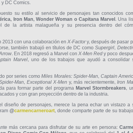
el y DC Comics.
puesto su estilo al servicio de personajes tan conocidos co
érica, Iron Man, Wonder Woman o Capitana Marvel
. Una li
el de la artista malagueña y su presencia dentro del cóm
n 2013 con una colaboración en
X-Factor
y, después de pasar p
Horse, también trabajó en títulos de DC como
Supergirl
,
Detecti
Arrow
. En 2018 regresó a Marvel con
X-Men Red
y poco despu
ptain Marvel
, uno de los trabajos que ayudó a consolidar 
ado por series como
Miles Morales: Spider-Man
,
Captain Americ
Spider-Man
,
Exceptional X-Men
y, más recientemente,
Iron M
da para formar parte del programa
Marvel Stormbreakers
, u
tacados y con gran proyección dentro de la industria.
y el diseño de personajes, merece la pena echar un vistazo a 
agram
@
carmencarneroart
, donde comparte parte de su trabajo
nte más cercana para disfrutar de su arte en persona:
Carm