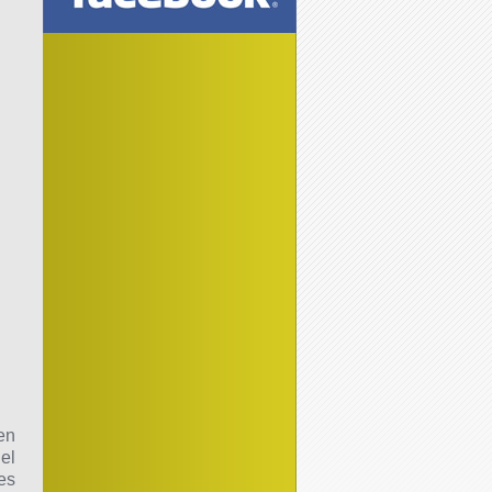
en
el
es