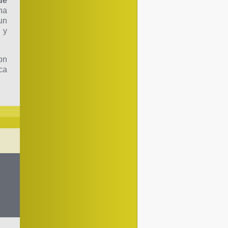
de
na
un
 y
on
ca