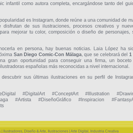
ic infantil como autora completa, encargándose tanto del gui
 popularidad es Instagram, donde reúne a una comunidad de m
disfrutan de sus ilustraciones, procesos creativos y nuev
 para mejorar tu color, composición o diseño de personajes, 
nocerla en persona, hay buenas noticias. Laia López ha si
róxima
San Diego Comic-Con Málaga
, que se celebrará del
1
na gran oportunidad para conseguir una firma, un boceto
ilustradoras españolas más reconocidas a nivel internacional.
descubrir sus últimas ilustraciones en su perfil de Instagra
eDigital #DigitalArt #ConceptArt #Illustration #Drawi
a #Artista #DiseñoGráfico #Inspiracion #FantasyA
ts
| Ilustradores
,
Diseño & Arte
,
Ilustraciones | Arte Digital
,
Industria Creativa