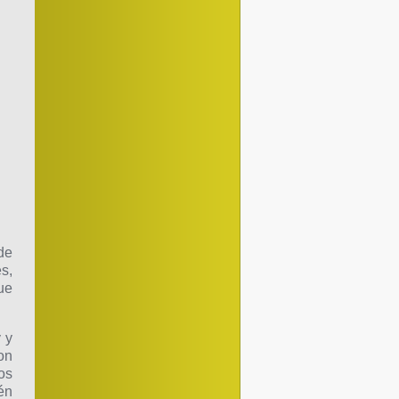
de
s,
ue
 y
on
os
én