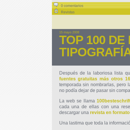
0 comentarios
Revistas
15 mayo 2008
TOP 100 DE
TIPOGRAFÍ
Después de la laboriosa lista q
fuentes gratuitas más otros 16
temporada sin nombrarlas, pero
no podía dejar de pasar sin compar
La web se llama
100besteschrif
cada una de ellas con una res
descargar una
revista en format
Una lastima que toda la informaci