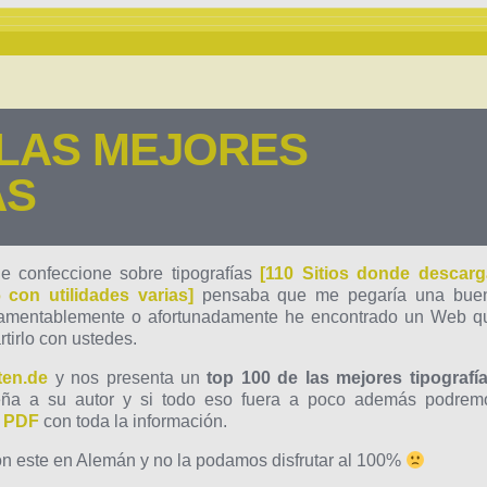
 LAS MEJORES
AS
ue confeccione sobre tipografías
[110 Sitios donde descarg
 con utilidades varias]
pensaba que me pegaría una bue
 lamentablemente o afortunadamente he encontrado un Web q
tirlo con ustedes.
ten.de
y nos presenta un
top 100 de las mejores tipografí
eña a su autor y si todo eso fuera a poco además podrem
o PDF
con toda la información.
ón este en Alemán y no la podamos disfrutar al 100%