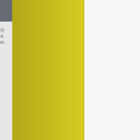
oy
a.
as