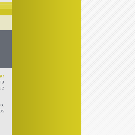
ar
na
ue
as
,
os