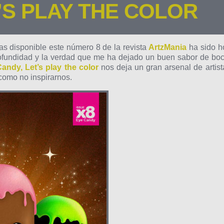
’S PLAY THE COLOR
s disponible este número 8 de la revista
ArtzMania
ha sido h
ofundidad y la verdad que me ha dejado un buen sabor de boc
andy, Let’s play the color
nos deja un gran arsenal de artist
como no inspirarnos.