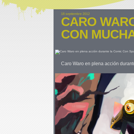
18 septiembre 2012
CARO WARO
CON MUCHA
Caro Waro en plena acción duran