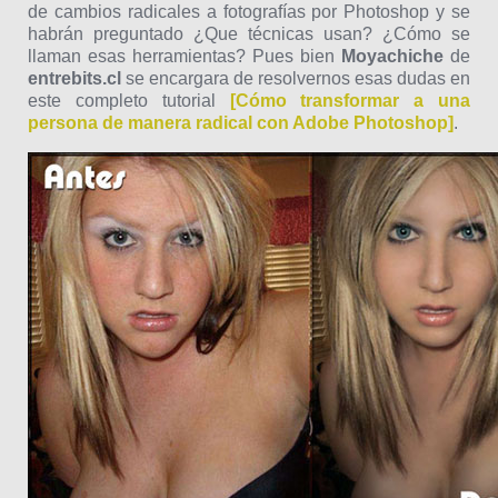
de cambios radicales a fotografías por Photoshop y se
habrán preguntado ¿Que técnicas usan? ¿Cómo se
llaman esas herramientas? Pues bien
Moyachiche
de
entrebits.cl
se encargara de resolvernos esas dudas en
este completo tutorial
[Cómo transformar a una
persona de manera radical con Adobe Photoshop]
.