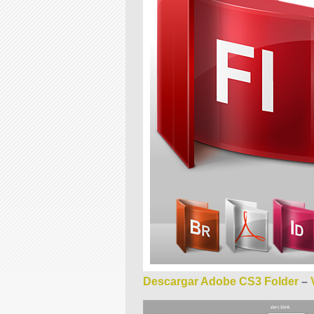
Descargar Adobe CS3 Folder
–