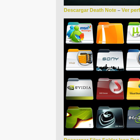
Descargar Death Note
–
Ver perf