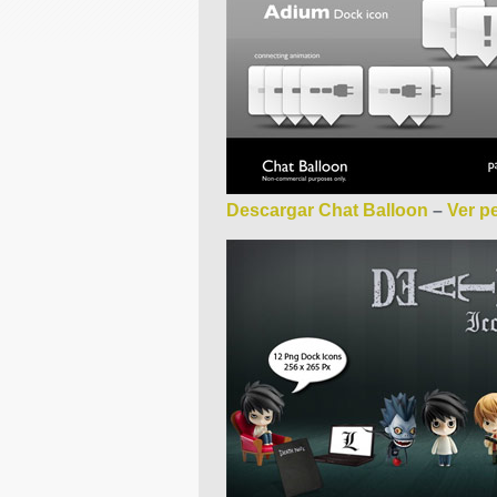
Descargar Chat Balloon
–
Ver pe