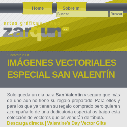
Home
Sobre mi
Buscar:
13 febrero 2008
IMÁGENES VECTORIALES
ESPECIAL SAN VALENTÍN
Solo queda un día para
San Valentín
y seguro que más
de uno aun no tiene su regalo preparado. Para ellos y
para los que ya tienen su regalo comprado pero quieren
acompañarlo de una dedicatoria especial os traigo esta
colección de vectores que os vendrán de fábula.
Descarga directa | Valentine’s Day Vector Gifts