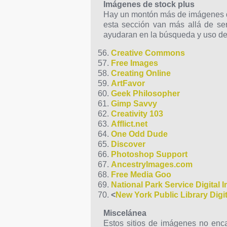
Imágenes de stock plus
Hay un montón más de imágenes de 
esta sección van más allá de ser
ayudaran en la búsqueda y uso de l
Creative Commons
Free Images
Creating Online
ArtFavor
Geek Philosopher
Gimp Savvy
Creativity 103
Afflict.net
One Odd Dude
Discover
Photoshop Support
AncestryImages.com
Free Media Goo
National Park Service Digital 
<
New York Public Library Digit
Miscelánea
Estos sitios de imágenes no enca