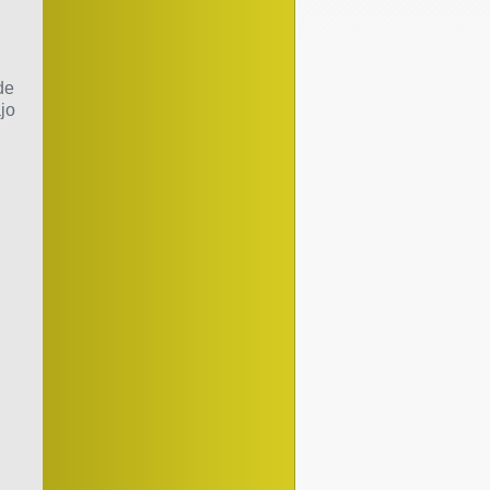
de
jo