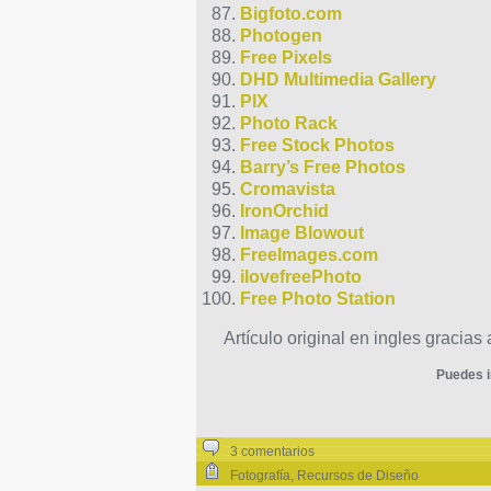
Bigfoto.com
Photogen
Free Pixels
DHD Multimedia Gallery
PIX
Photo Rack
Free Stock Photos
Barry’s Free Photos
Cromavista
IronOrchid
Image Blowout
FreeImages.com
ilovefreePhoto
Free Photo Station
Artículo original en ingles gracias 
Puedes i
3 comentarios
Fotografía
,
Recursos de Diseño