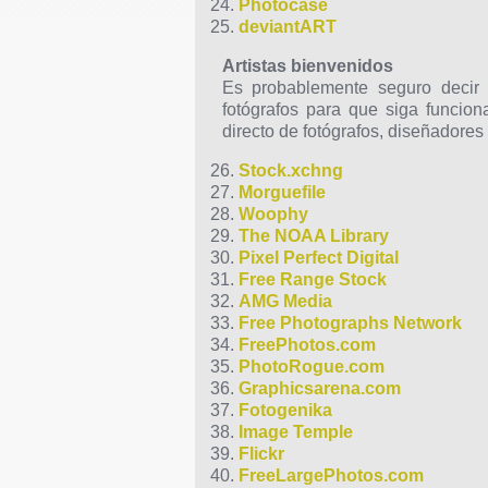
Photocase
deviantART
Artistas bienvenidos
Es probablemente seguro decir 
fotógrafos para que siga funcion
directo de fotógrafos, diseñadores y
Stock.xchng
Morguefile
Woophy
The NOAA Library
Pixel Perfect Digital
Free Range Stock
AMG Media
Free Photographs Network
FreePhotos.com
PhotoRogue.com
Graphicsarena.com
Fotogenika
Image Temple
Flickr
FreeLargePhotos.com