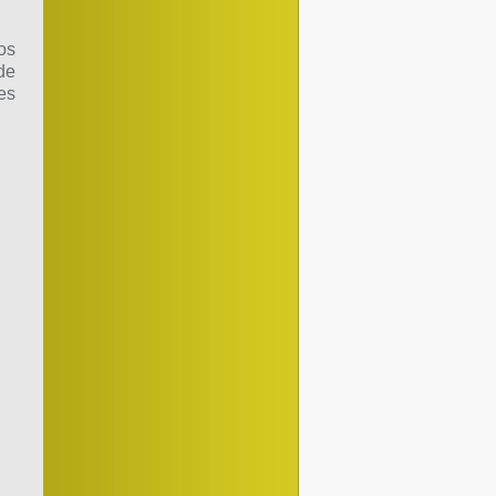
os
de
es