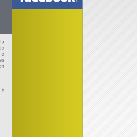
la
do
 o
es
on
 y