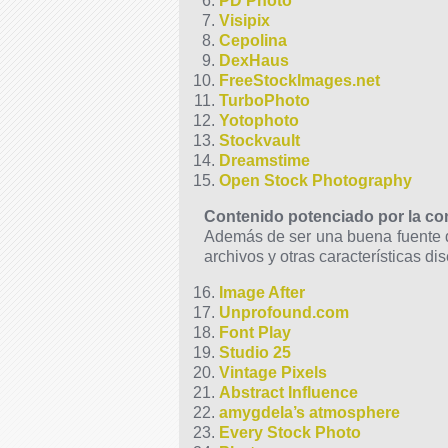
PD Photo
Visipix
Cepolina
DexHaus
FreeStockImages.net
TurboPhoto
Yotophoto
Stockvault
Dreamstime
Open Stock Photography
Contenido potenciado por
la c
Además
de ser una buena fuente d
archivos y otras características di
Image After
Unprofound.com
Font Play
Studio 25
Vintage Pixels
Abstract Influence
amygdela’s atmosphere
Every Stock Photo