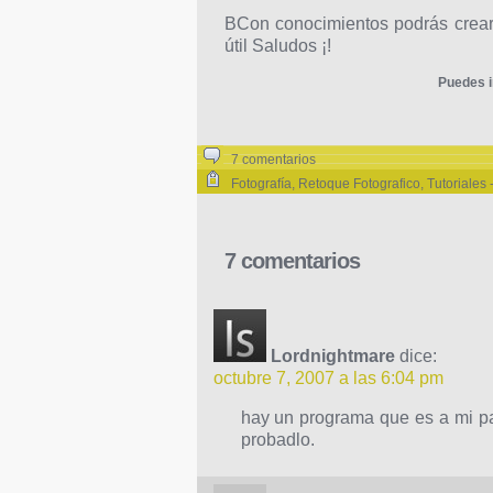
BCon conocimientos podrás crear
útil Saludos ¡!
Puedes i
7 comentarios
Fotografía
,
Retoque Fotografico
,
Tutoriales
7 comentarios
Lordnightmare
dice:
octubre 7, 2007 a las 6:04 pm
hay un programa que es a mi pa
probadlo.