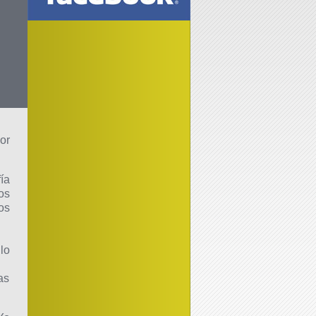
or
ía
os
os
lo
as