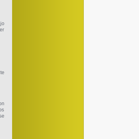
jo
er
te
on
os
se