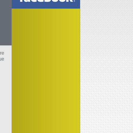
re
ue