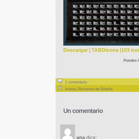
Descargar | TABDicons (103 ico
Puedes i
1 comentario
Iconos
,
Recursos de Diseño
Un comentario
ana
dice: