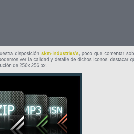
uestra disposición
skm-industries’s
, poco que comentar sob
podemos ver la calidad y detalle de dichos iconos, destacar q
lución de 256x 256 px.