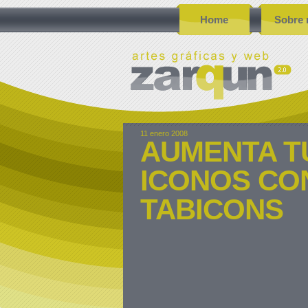
Home
Sobre 
11 enero 2008
AUMENTA T
ICONOS CO
TABICONS