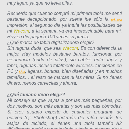
muy ligero ya que no lleva pilas.
Recuerdo que cuando compré mi primera tabla me sentí
bastante decepcionado, por suerte fue sólo la
primera
impresión, al segundo día ya intuía las posibilidades de
mi
Wacom
, a la semana ya era imprescindible para mí.
Hoy en día pagaría 100 veces su precio.
¿Qué marca de tabla digitalizadora elegir?
Sin niguna duda, que sea
Wacom
. Es con diferencia la
mejor. Hay modelos bastante baratos, funcionan por
resonancia (nada de pilas), sin cables entre lápiz y
tabla, algunas incluso totalmente wireless, funcionan en
PC y
, ligeras, bonitas, bien diseñadas y en muchos
Mac
tamaños… el resto de marcas ni las mires. Si no tienes
dinero, menos cervecitas y ahorra.
¿Qué tamaño debo elegir?
Mi consejo es que vayas a por las más pequeñas, por
dos motivos: son más baratas y son las más cómodas.
Si eres usuario experto de cualquier programa de
edición (ej: Photoshop) además del ratón usarás los
atajos de teclado, si tienes una tabla tamaño A2