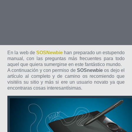
En la web de
SOSNewbie
han preparado un estupendo
manual, con las preguntas más frecuentes para todo
aquel que quiera sumergirse en este fantástico mundo.
A continuación y con permiso de
SOSnewbie
os dejo el
artículo al completo y de camino os recomiendo que
visitéis su sitio y más si ere un usuario novato ya que
encontraras cosas interesantísimas.