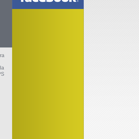
ra
la
PS