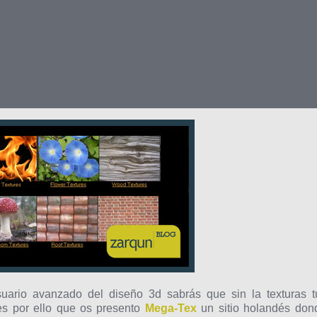
uario avanzado del diseño 3d sabrás que sin la texturas t
s por ello que os presento
Mega-Tex
un sitio holandés don