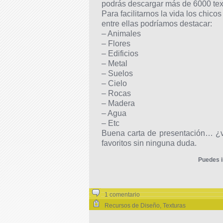
podrás descargar más de 6000 tex
Para facilitarnos la vida los chico
entre ellas podríamos destacar:
– Animales
– Flores
– Edificios
– Metal
– Suelos
– Cielo
– Rocas
– Madera
– Agua
– Etc
Buena carta de presentación… ¿ve
favoritos sin ninguna duda.
Puedes i
1 comentario
Recursos de Diseño
,
Texturas