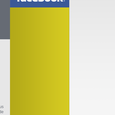
us
de