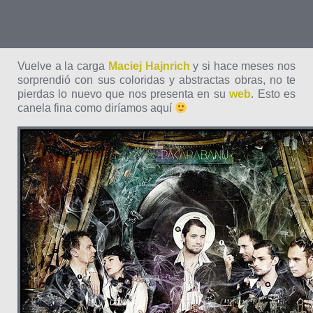
Vuelve a la carga
Maciej Hajnrich
y si hace meses nos
sorprendió con sus coloridas y abstractas obras, no te
pierdas lo nuevo que nos presenta en su
web
. Esto es
canela fina como diríamos aquí