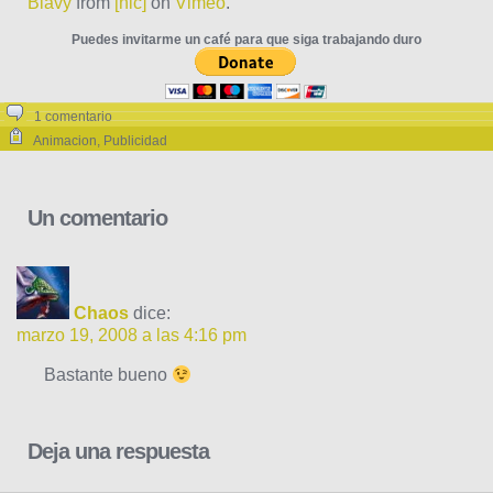
Blavy
from
[nic]
on
Vimeo
.
Puedes invitarme un café para que siga trabajando duro
1 comentario
Animacion
,
Publicidad
Un comentario
Chaos
dice:
marzo 19, 2008 a las 4:16 pm
Bastante bueno
Deja una respuesta