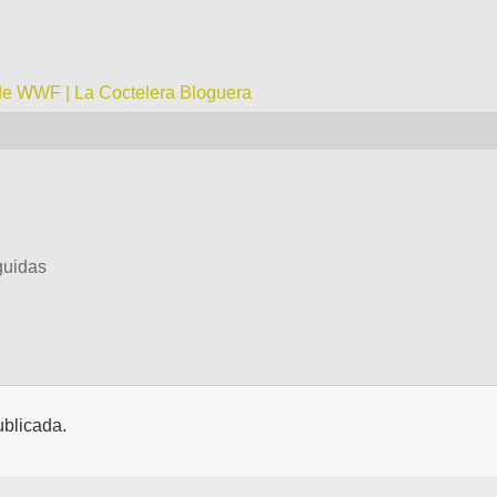
de WWF | La Coctelera Bloguera
guidas
ublicada.