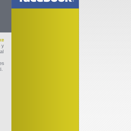
xe
 y
al
es
i.