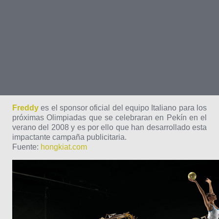
Freddy
es el sponsor oficial del equipo Italiano para los
próximas Olimpiadas que se celebraran en Pekín en el
verano del 2008 y es por ello que han desarrollado esta
impactante campaña publicitaria.
Fuente:
hongkiat.com