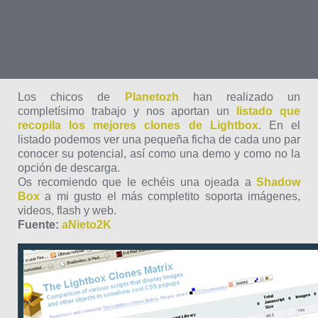
Los chicos de
Planetozh
han realizado un
completísimo trabajo y nos aportan un
listado que
recopila los mejores clones de Lightbox
. En el
listado podemos ver una pequeña ficha de cada uno par
conocer su potencial, así como una demo y como no la
opción de descarga.
Os recomiendo que le echéis una ojeada a
Shadow
Box
a mi gusto el más completito soporta imágenes,
videos, flash y web.
Fuente:
aNieto2K