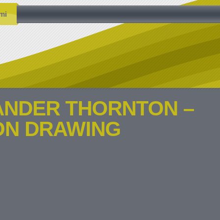
mi
ANDER THORNTON –
ON DRAWING