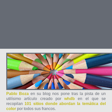
Pablo Boza
en su blog nos pone tras la pista de un
utilísimo artículo creado por
whdb
en el que se
recopilan
101 sitios donde abordan la temática del
color
por todos sus francos.