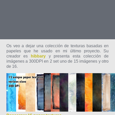
Os veo a dejar una colección de texturas basadas en
papeles que he usado en mi último proyecto. Su
creador es
hibbary
y presenta esta colección de
imágenes a 300DPI en 2 set uno de 15 imágenes y otro
de 16.