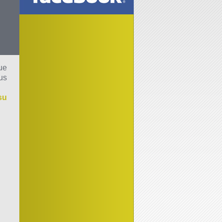
ue
us
su