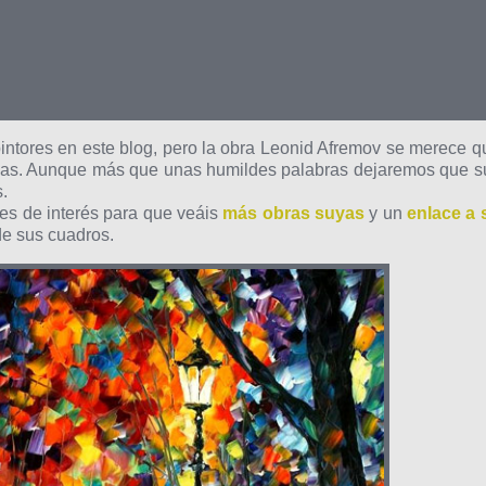
intores en este blog, pero la obra Leonid Afremov se merece q
eas. Aunque más que unas humildes palabras dejaremos que s
.
es de interés para que veáis
más obras suyas
y un
enlace a 
de sus cuadros.