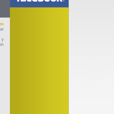
am
ar
 y
on