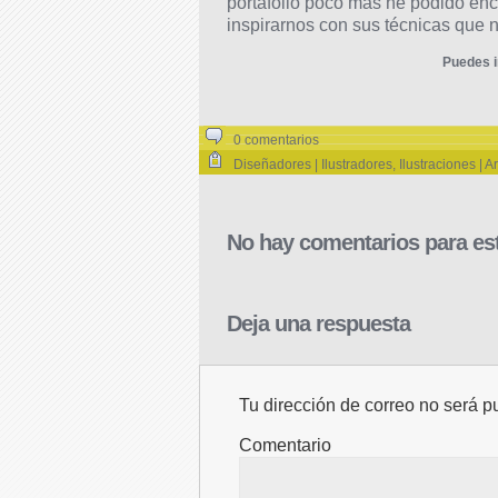
portafolio poco más he podido enc
inspirarnos con sus técnicas que 
Puedes i
0 comentarios
Diseñadores | Ilustradores
,
Ilustraciones | Ar
No hay comentarios para est
Deja una respuesta
Tu dirección de correo no será p
Comentario