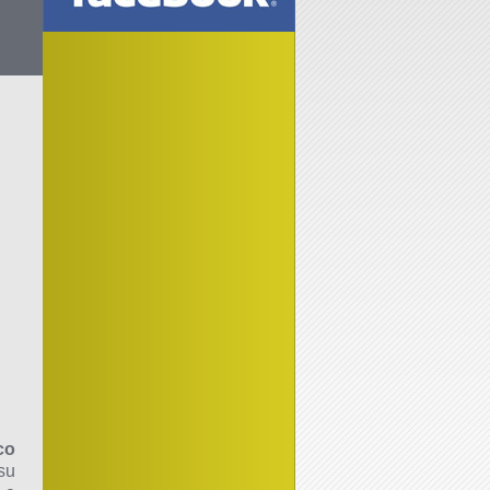
co
su