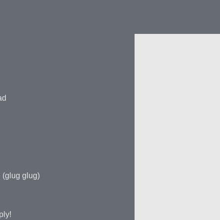
ad
 (glug glug)
ply!