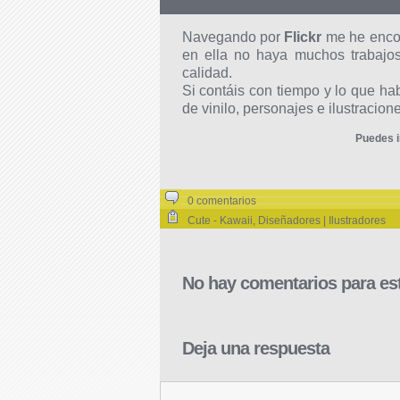
Navegando por
Flickr
me he encon
en ella no haya muchos trabajo
calidad.
Si contáis con tiempo y lo que ha
de vinilo, personajes e ilustracione
Puedes i
0 comentarios
Cute - Kawaii
,
Diseñadores | Ilustradores
No hay comentarios para est
Deja una respuesta