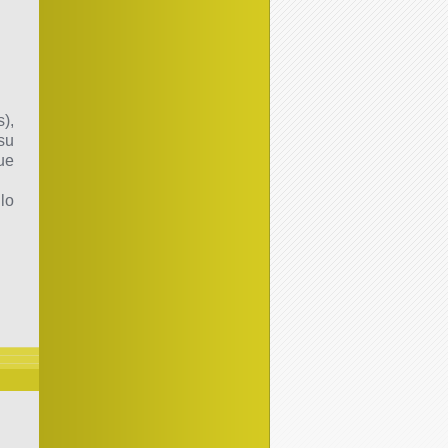
),
su
ue
lo