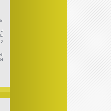
do
 a
la
 y
el
de