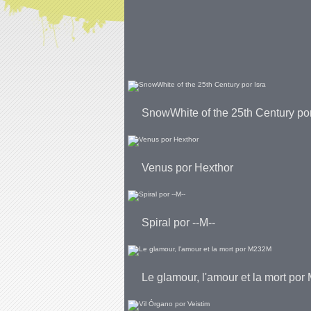
SnowWhite of the 25th Century por
Venus por Hexthor
Spiral por --M--
Le glamour, l'amour et la mort po