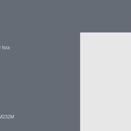
 Isra
r M232M