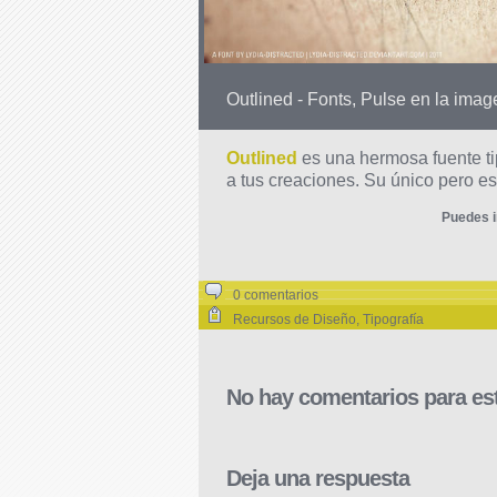
Outlined - Fonts, Pulse en la ima
Outlined
es una hermosa fuente ti
a tus creaciones. Su único pero e
Puedes i
0 comentarios
Recursos de Diseño
,
Tipografía
No hay comentarios para est
Deja una respuesta