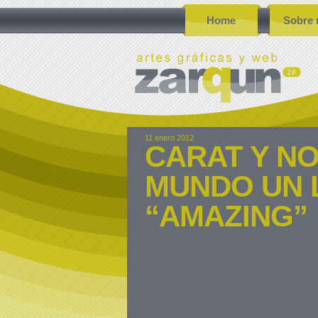
Home
Sobre 
11 enero 2012
CARAT Y NO
MUNDO UN 
“AMAZING”