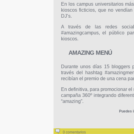
En los campus universitarios más
kioscos ficticios, que no vendía
DJ’s.
A través de las redes socia
#amazingcampus, el público par
kioscos.
AMAZING MENÚ
Durante unos días 15 bloggers p
través del hashtag #amazingmenu
recibían el premio de una cena par
En definitiva, para promocionar 
campaña 360º integrando diferent
“amazing”.
Puedes i
0 comentarios