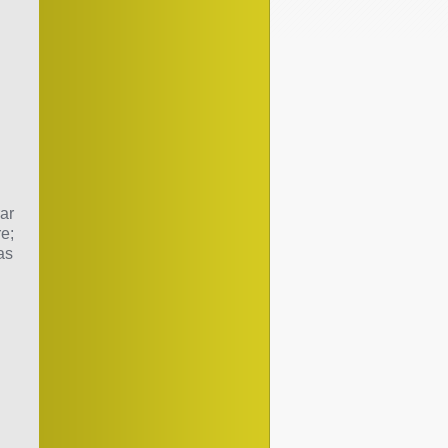
ar
e;
as