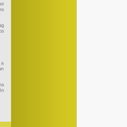
or
es
ag
os
 a
an
na
én