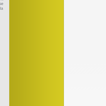
se
la