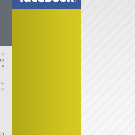
he
or
 y
s,
ue
la