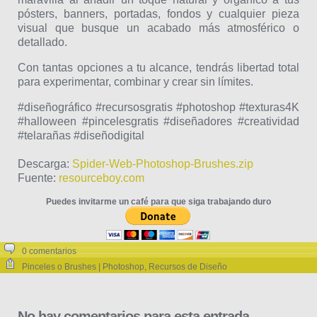
pósters, banners, portadas, fondos y cualquier pieza
visual que busque un acabado más atmosférico o
detallado.
Con tantas opciones a tu alcance, tendrás libertad total
para experimentar, combinar y crear sin límites.
#diseñográfico #recursosgratis #photoshop #texturas4K
#halloween #pincelesgratis #diseñadores #creatividad
#telarañas #diseñodigital
Descarga:
Spider-Web-Photoshop-Brushes.zip
Fuente:
resourceboy.com
Puedes invitarme un café para que siga trabajando duro
0 comentarios
Pinceles o Brushes | Photoshop
,
Recursos de Diseño
No hay comentarios para esta entrada.