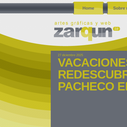
Home
Sobre 
27 diciembre 2025
VACACIONES
REDESCUBR
PACHECO E