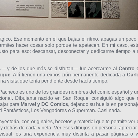
ágico. Ese momento en el que bajas el ritmo, apagas un poco 
e permites hacer cosas solo porque te apetecen. En mi caso, est
usto para eso: descansar, desconectar y dedicarme tiempo a 
 —y de los que más se disfrutan— fue acercarme al
Centro 
oque
. Allí tienen una exposición permanente dedicada a
Carl
una visita que tenía pendiente desde hacía tiempo.
 Pacheco es uno de los grandes nombres del cómic español y u
acional. Dibujante nacido en San Roque, consiguió algo que 
bajar para
Marvel y DC Comics
, dejando su huella en personaj
 4 Fantásticos, Los Vengadores o Superman. Casi nada.
ayectoria, con originales, bocetos y material que te permite ver 
hay detrás de cada viñeta. Ver esos dibujos en persona, apreciar 
a visual, es una experiencia muy distinta a pasar páginas o v