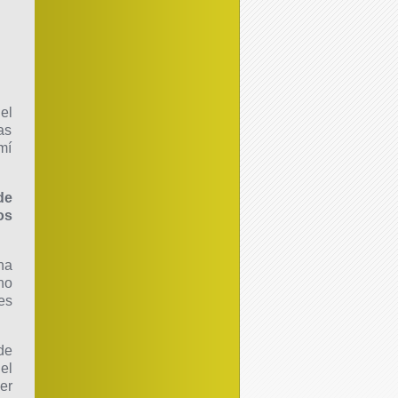
el
as
mí
de
os
na
no
es
de
el
er