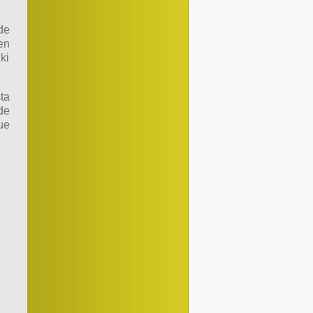
de
en
ki
ta
de
ue