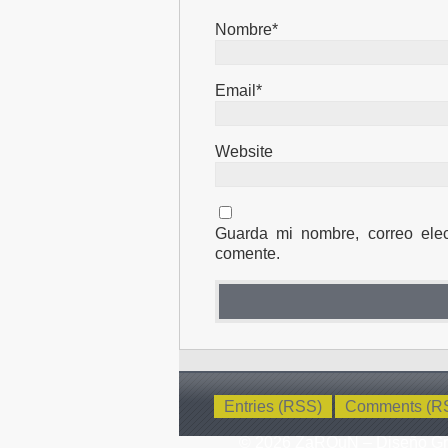
Nombre*
Email*
Website
Guarda mi nombre, correo ele
comente.
Entries (RSS)
Comments (R
© 2026 ZaRQuN – Diseño Gráf