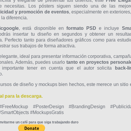
cilla y elegante de presentar tus diseños, este
Free Elega
 necesitas. Los pósters siguen siendo una de las mejor
licidad y promoción de eventos
, especialmente en exteriores,
a diferencia.
icgoogle
, está disponible en
formato PSD
e incluye
Sma
podrás insertar tu diseño en segundos y obtener un resulta
da. Perfecto tanto para diseñadores gráficos como para estudi
trar sus trabajos de forma atractiva.
 elegante, ideal para presentar información corporativa, campañ
cionales. Además, puedes usarlo
tanto en proyectos personal
importante tener en cuenta que el autor solicita
back-li
o.
cursos de diseño y mockups bien hechos, este merece un sitio 
al para la descarga.
reeMockup #PosterDesign #BrandingDesign #Publicid
#SmartObjects #MockupsGratis
nvitarme un café para que siga trabajando duro