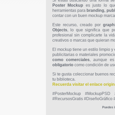
Si estás buscando una forma sen
Poster Mockup
es justo lo que
herramientas para
branding, pub
contar con un buen mockup marca l
Este recurso, creado por
graph
Objects
, lo que significa que 
profesional sin complicarte la vi
creativos o marcas que quieran mos
El mockup tiene un estilo limpio y
publicitarias o materiales promo
como comerciales
, aunque es 
obligatorio
como condición de us
Si te gusta coleccionar buenos re
tu biblioteca.
Recuerda visitar el enlace origin
#PosterMockup #MockupPSD #F
#RecursosGratis #DiseñoGráfico 
Puedes i