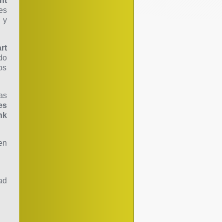
nt
es
 y
rt
do
os
as
es
nk
en
ad