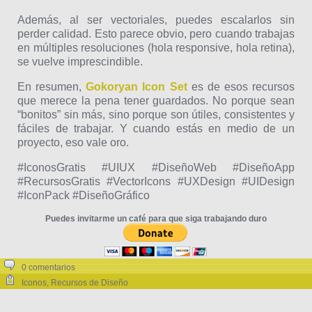
Además, al ser vectoriales, puedes escalarlos sin
perder calidad. Esto parece obvio, pero cuando trabajas
en múltiples resoluciones (hola responsive, hola retina),
se vuelve imprescindible.
En resumen,
Gokoryan Icon Set
es de esos recursos
que merece la pena tener guardados. No porque sean
“bonitos” sin más, sino porque son útiles, consistentes y
fáciles de trabajar. Y cuando estás en medio de un
proyecto, eso vale oro.
#IconosGratis #UIUX #DiseñoWeb #DiseñoApp
#RecursosGratis #VectorIcons #UXDesign #UIDesign
#IconPack #DiseñoGráfico
Puedes invitarme un café para que siga trabajando duro
0 comentarios
Iconos
,
Recursos de Diseño