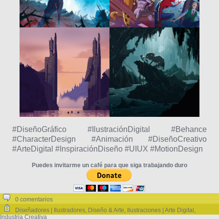
#DiseñoGráfico #IlustraciónDigital #Behance
#CharacterDesign #Animación #DiseñoCreativo
#ArteDigital #InspiraciónDiseño #UIUX #MotionDesign
Puedes invitarme un café para que siga trabajando duro
0 comentarios
Diseñadores | Ilustradores
,
Diseño & Arte
,
Ilustraciones | Arte Digital
,
Industria Creativa