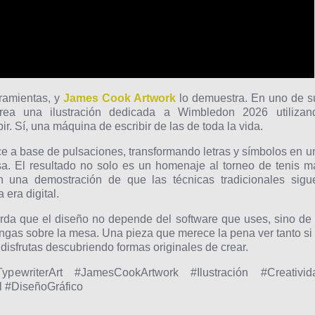
rramientas, y
James Cook Artwork
lo demuestra. En uno de s
ea una ilustración dedicada a Wimbledon 2026 utilizan
. Sí, una máquina de escribir de las de toda la vida.
ce a base de pulsaciones, transformando letras y símbolos en u
a. El resultado no solo es un homenaje al torneo de tenis m
 una demostración de que las técnicas tradicionales sigu
era digital.
erda que el diseño no depende del software que uses, sino de 
ngas sobre la mesa. Una pieza que merece la pena ver tanto si 
disfrutas descubriendo formas originales de crear.
pewriterArt #JamesCookArtwork #Ilustración #Creativid
 #DiseñoGráfico