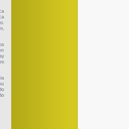
ca
ca
o.
n,
os
en
ay
es
ia
su
do
do