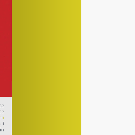
se
ce
en
ad
in