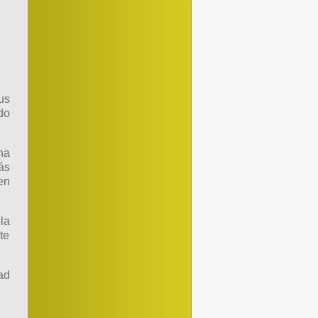
us
do
na
ás
en
la
te
ad