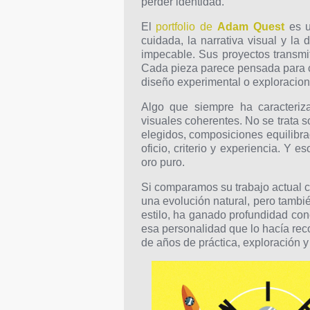
perder identidad.
El
portfolio de
Adam Quest
es u
cuidada, la narrativa visual y la
impecable. Sus proyectos transmite
Cada pieza parece pensada para co
diseño experimental o exploracion
Algo que siempre ha caracteriz
visuales coherentes. No se trata s
elegidos, composiciones equilibra
oficio, criterio y experiencia. Y e
oro puro.
Si comparamos su trabajo actual 
una evolución natural, pero tambi
estilo, ha ganado profundidad con
esa personalidad que lo hacía reco
de años de práctica, exploración