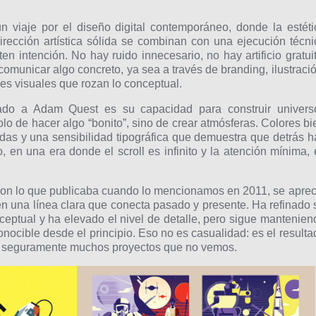
n viaje por el diseño digital contemporáneo, donde la estéti
 dirección artística sólida se combinan con una ejecución técni
n intención. No hay ruido innecesario, no hay artificio gratuit
municar algo concreto, ya sea a través de branding, ilustració
es visuales que rozan lo conceptual.
ado a Adam Quest es su capacidad para construir univers
olo de hacer algo “bonito”, sino de crear atmósferas. Colores bi
das y una sensibilidad tipográfica que demuestra que detrás h
so, en una era donde el scroll es infinito y la atención mínima, 
con lo que publicaba cuando lo mencionamos en 2011, se aprec
én una línea clara que conecta pasado y presente. Ha refinado 
ceptual y ha elevado el nivel de detalle, pero sigue mantenien
nocible desde el principio. Eso no es casualidad: es el resulta
 y seguramente muchos proyectos que no vemos.