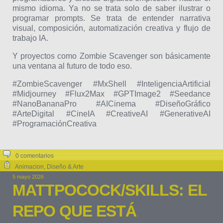
mismo idioma. Ya no se trata solo de saber ilustrar o
programar prompts. Se trata de entender narrativa
visual, composición, automatización creativa y flujo de
trabajo IA.
Y proyectos como Zombie Scavenger son básicamente
una ventana al futuro de todo eso.
#ZombieScavenger #MxShell #InteligenciaArtificial
#Midjourney #Flux2Max #GPTImage2 #Seedance
#NanoBananaPro #AICinema #DiseñoGráfico
#ArteDigital #CineIA #CreativeAI #GenerativeAI
#ProgramaciónCreativa
0 comentarios
Animacion
,
Diseño & Arte
5 mayo 2026
MATTPOCOCK/SKILLS: EL
REPO QUE ESTÁ