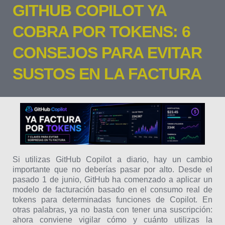
GITHUB COPILOT YA
COBRA POR TOKENS: 6
CONSEJOS PARA EVITAR
SUSTOS EN LA FACTURA
Si utilizas GitHub Copilot a diario, hay un cambio
importante que no deberías pasar por alto. Desde el
pasado 1 de junio, GitHub ha comenzado a aplicar un
modelo de facturación basado en el consumo real de
tokens para determinadas funciones de Copilot. En
otras palabras, ya no basta con tener una suscripción:
ahora conviene vigilar cómo y cuánto utilizas la