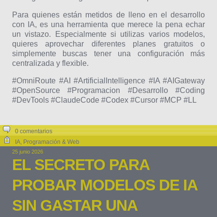
Para quienes están metidos de lleno en el desarrollo
con IA, es una herramienta que merece la pena echar
un vistazo. Especialmente si utilizas varios modelos,
quieres aprovechar diferentes planes gratuitos o
simplemente buscas tener una configuración más
centralizada y flexible.
#OmniRoute #AI #ArtificialIntelligence #IA #AIGateway
#OpenSource #Programacion #Desarrollo #Coding
#DevTools #ClaudeCode #Codex #Cursor #MCP #LL
0 comentarios
IA
,
Programación & Web
25 junio 2026
EL SECRETO PARA
PROBAR MODELOS DE IA
SIN GASTAR UNA