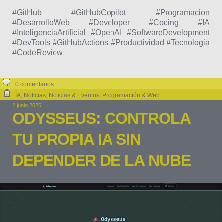
#GitHub #GitHubCopilot #Programacion
#DesarrolloWeb #Developer #Coding #IA
#InteligenciaArtificial #OpenAI #SoftwareDevelopment
#DevTools #GitHubActions #Productividad #Tecnologia
#CodeReview
0 comentarios
IA
,
Noticias
,
Noticias & Eventos
,
Programación & Web
2 junio 2026
ODYSSEUS: CONTROLA
TU PROPIA IA SIN
DEPENDER DE LA NUBE