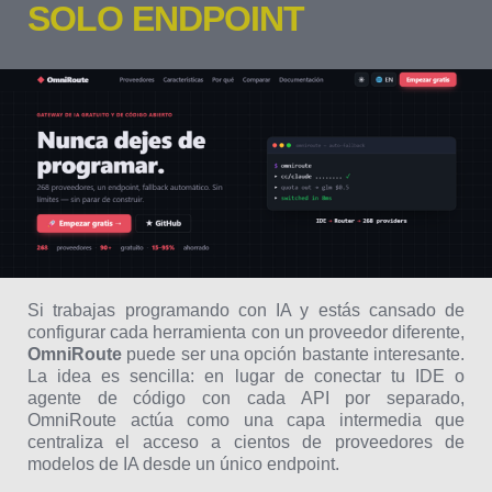
SOLO ENDPOINT
Si trabajas programando con IA y estás cansado de
configurar cada herramienta con un proveedor diferente,
OmniRoute
puede ser una opción bastante interesante.
La idea es sencilla: en lugar de conectar tu IDE o
agente de código con cada API por separado,
OmniRoute actúa como una capa intermedia que
centraliza el acceso a cientos de proveedores de
modelos de IA desde un único endpoint.