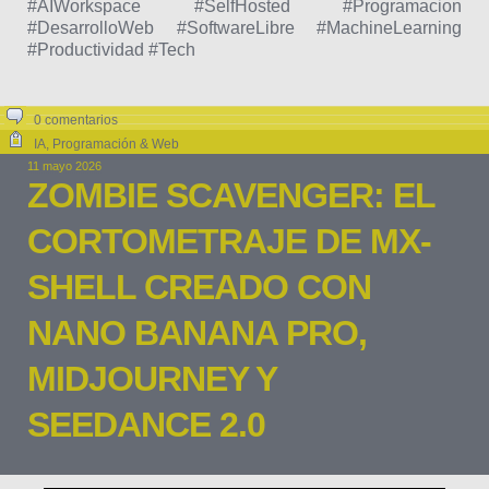
#AIWorkspace #SelfHosted #Programacion
#DesarrolloWeb #SoftwareLibre #MachineLearning
#Productividad #Tech
0 comentarios
IA
,
Programación & Web
11 mayo 2026
ZOMBIE SCAVENGER: EL
CORTOMETRAJE DE MX-
SHELL CREADO CON
NANO BANANA PRO,
MIDJOURNEY Y
SEEDANCE 2.0