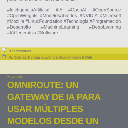
#InteligenciaArtificial #IA #OpenAI #OpenSource
#OpenWeights #ModelosAbiertos #NVIDIA #Microsoft
#Mozilla #LinuxFoundation #Tecnología #Programación
#Desarrollo #MachineLearning #DeepLearning
#IAGenerativa #Software
0 comentarios
IA
,
Noticias
,
Noticias & Eventos
,
Programación & Web
21 julio 2026
OMNIROUTE: UN
GATEWAY DE IA PARA
USAR MÚLTIPLES
MODELOS DESDE UN