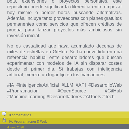
bots, extensiones o proyectos personales, este
repositorio puede significar la diferencia entre empezar
hoy mismo o perder horas buscando alternativas.
Además, incluye tanto proveedores con planes gratuitos
permanentes como servicios que ofrecen créditos de
prueba para lanzar proyectos más ambiciosos sin
inversión inicial.
No es casualidad que haya acumulado decenas de
miles de estrellas en GitHub. Se ha convertido en una
referencia habitual entre desarrolladores que buscan
experimentar con modelos de IA sin disparar costes
desde el primer día. Si trabajas con inteligencia
artificial, merece un lugar fijo en tus marcadores.
#IA #InteligenciaArtificial #LLM #API #DesarrolloWeb
#Programacion #OpenSource #GitHub
#MachineLearning #Desarrolladores #AITools #Tech
0 comentarios
IA
,
Programación & Web
4 junio 2026