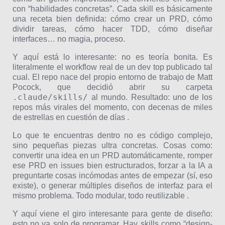
con “habilidades concretas”. Cada skill es básicamente
una receta bien definida: cómo crear un PRD, cómo
dividir tareas, cómo hacer TDD, cómo diseñar
interfaces… no magia, proceso.
Y aquí está lo interesante: no es teoría bonita. Es
literalmente el workflow real de un dev top publicado tal
cual. El repo nace del propio entorno de trabajo de Matt
Pocock, que decidió abrir su carpeta
.claude/skills/
al mundo. Resultado: uno de los
repos más virales del momento, con decenas de miles
de estrellas en cuestión de días .
Lo que te encuentras dentro no es código complejo,
sino pequeñas piezas ultra concretas. Cosas como:
convertir una idea en un PRD automáticamente, romper
ese PRD en issues bien estructurados, forzar a la IA a
preguntarte cosas incómodas antes de empezar (sí, eso
existe), o generar múltiples diseños de interfaz para el
mismo problema. Todo modular, todo reutilizable .
Y aquí viene el giro interesante para gente de diseño:
esto no va solo de programar. Hay skills como “design-