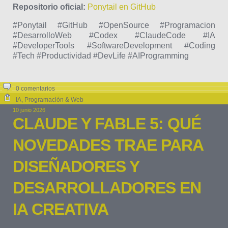
Repositorio oficial:
Ponytail en GitHub
#Ponytail #GitHub #OpenSource #Programacion
#DesarrolloWeb #Codex #ClaudeCode #IA
#DeveloperTools #SoftwareDevelopment #Coding
#Tech #Productividad #DevLife #AIProgramming
0 comentarios
IA
,
Programación & Web
10 junio 2026
CLAUDE Y FABLE 5: QUÉ
NOVEDADES TRAE PARA
DISEÑADORES Y
DESARROLLADORES EN
IA CREATIVA