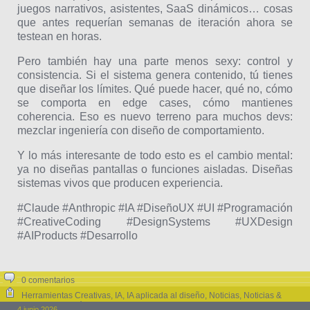
juegos narrativos, asistentes, SaaS dinámicos… cosas
que antes requerían semanas de iteración ahora se
testean en horas.
Pero también hay una parte menos sexy: control y
consistencia. Si el sistema genera contenido, tú tienes
que diseñar los límites. Qué puede hacer, qué no, cómo
se comporta en edge cases, cómo mantienes
coherencia. Eso es nuevo terreno para muchos devs:
mezclar ingeniería con diseño de comportamiento.
Y lo más interesante de todo esto es el cambio mental:
ya no diseñas pantallas o funciones aisladas. Diseñas
sistemas vivos que producen experiencia.
#Claude #Anthropic #IA #DiseñoUX #UI #Programación
#CreativeCoding #DesignSystems #UXDesign
#AIProducts #Desarrollo
0 comentarios
Herramientas Creativas
,
IA
,
IA aplicada al diseño
,
Noticias
,
Noticias &
Eventos
,
Programación & Web
4 junio 2026