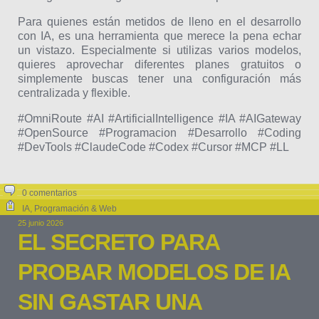
Para quienes están metidos de lleno en el desarrollo
con IA, es una herramienta que merece la pena echar
un vistazo. Especialmente si utilizas varios modelos,
quieres aprovechar diferentes planes gratuitos o
simplemente buscas tener una configuración más
centralizada y flexible.
#OmniRoute #AI #ArtificialIntelligence #IA #AIGateway
#OpenSource #Programacion #Desarrollo #Coding
#DevTools #ClaudeCode #Codex #Cursor #MCP #LL
0 comentarios
IA
,
Programación & Web
25 junio 2026
EL SECRETO PARA
PROBAR MODELOS DE IA
SIN GASTAR UNA