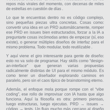
repos más virales del momento, con decenas de miles
de estrellas en cuestión de días .
Lo que te encuentras dentro no es código complejo,
sino pequeñas piezas ultra concretas. Cosas como:
convertir una idea en un PRD automáticamente, romper
ese PRD en issues bien estructurados, forzar a la IA a
preguntarte cosas incómodas antes de empezar (sí, eso
existe), o generar múltiples diseños de interfaz para el
mismo problema. Todo modular, todo reutilizable .
Y aquí viene el giro interesante para gente de diseño:
esto no va solo de programar. Hay skills como “design-
an-interface” que generan varias propuestas
radicalmente distintas de UI para el mismo módulo. Es
como tener un diseñador explorando caminos en
paralelo, pero sin el caos típico de brainstorming eterno.
Además, el enfoque mola porque rompe con el “vibe
coding”, ese rollo de improvisar con IA hasta que algo
funciona. Aquí la filosofía es otra: primero piensas,
luego estructuras, luego ejecutas. PRD → issues →
código → tests. Un flujo mucho más cercano al diseño