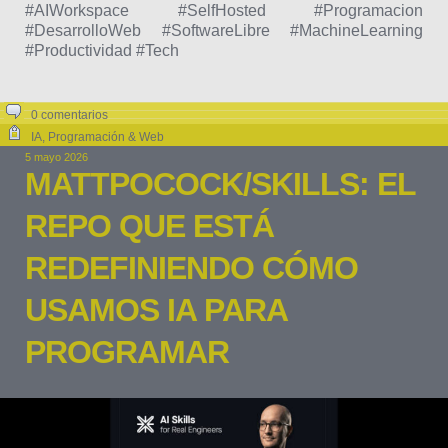
#AIWorkspace #SelfHosted #Programacion
#DesarrolloWeb #SoftwareLibre #MachineLearning
#Productividad #Tech
0 comentarios
IA
,
Programación & Web
5 mayo 2026
MATTPOCOCK/SKILLS: EL
REPO QUE ESTÁ
REDEFINIENDO CÓMO
USAMOS IA PARA
PROGRAMAR