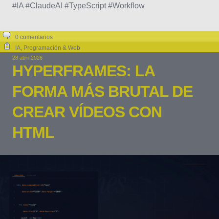
#IA #ClaudeAI #TypeScript #Workflow
0 comentarios
IA
,
Programación & Web
28 abril 2026
HYPERFRAMES: LA
FORMA MÁS BRUTAL DE
CREAR VÍDEOS CON
HTML