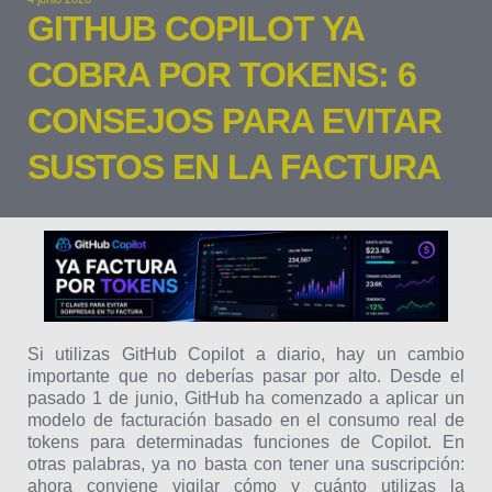
GITHUB COPILOT YA
COBRA POR TOKENS: 6
CONSEJOS PARA EVITAR
SUSTOS EN LA FACTURA
Si utilizas GitHub Copilot a diario, hay un cambio
importante que no deberías pasar por alto. Desde el
pasado 1 de junio, GitHub ha comenzado a aplicar un
modelo de facturación basado en el consumo real de
tokens para determinadas funciones de Copilot. En
otras palabras, ya no basta con tener una suscripción:
ahora conviene vigilar cómo y cuánto utilizas la