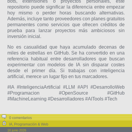
bots, extensiones o proyectos personales, este
repositorio puede significar la diferencia entre empezar
hoy mismo o perder horas buscando alternativas.
Además, incluye tanto proveedores con planes gratuitos
permanentes como servicios que ofrecen créditos de
prueba para lanzar proyectos más ambiciosos sin
inversión inicial.
No es casualidad que haya acumulado decenas de
miles de estrellas en GitHub. Se ha convertido en una
referencia habitual entre desarrolladores que buscan
experimentar con modelos de IA sin disparar costes
desde el primer día. Si trabajas con inteligencia
artificial, merece un lugar fijo en tus marcadores.
#IA #InteligenciaArtificial #LLM #API #DesarrolloWeb
#Programacion #OpenSource #GitHub
#MachineLearning #Desarrolladores #AITools #Tech
0 comentarios
IA
,
Programación & Web
16 junio 2026