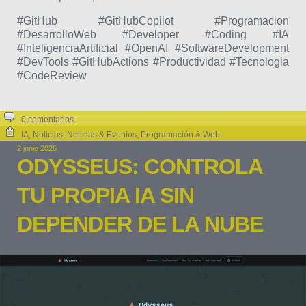
#GitHub #GitHubCopilot #Programacion
#DesarrolloWeb #Developer #Coding #IA
#InteligenciaArtificial #OpenAI #SoftwareDevelopment
#DevTools #GitHubActions #Productividad #Tecnologia
#CodeReview
0 comentarios
IA
,
Noticias
,
Noticias & Eventos
,
Programación & Web
2 junio 2026
ODYSSEUS: CONTROLA
TU PROPIA IA SIN
DEPENDER DE LA NUBE