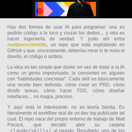
Hay dos formas de usar IA para programar: una es
pedirle código a lo loco y cruzar los dedos… y otra es
hacer ingeniería de verdad. Y justo ahí entra
mattpocock/skills
, un repo que está explotando en
GitHub y que, sinceramente, deberías mirar si te mola el
diseño, el código o ambos.
La idea es tan simple que duele: en vez de tratar a la IA
como un genio improvisado, la conviertes en alguien
con “habilidades concretas”. Cada skill es básicamente
una receta bien definida: cómo crear un PRD, cómo
dividir tareas, cómo hacer TDD, cómo diseñar
interfaces… no magia, proceso.
Y aquí está lo interesante: no es teoría bonita. Es
literalmente el workflow real de un dev top publicado tal
cual. El repo nace del propio entorno de trabajo de Matt
Pocock, que decidió abrir su carpeta
.claude/skills/
al mundo. Resultado: uno de los