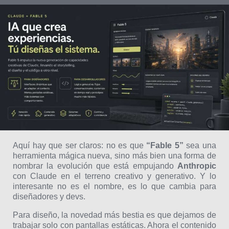
Aquí hay que ser claros: no es que
“Fable 5”
sea una
herramienta mágica nueva, sino más bien una forma de
nombrar la evolución que está empujando
Anthropic
con Claude en el terreno creativo y generativo. Y lo
interesante no es el nombre, es lo que cambia para
diseñadores y devs.
Para diseño, la novedad más bestia es que dejamos de
trabajar solo con pantallas estáticas. Ahora el contenido