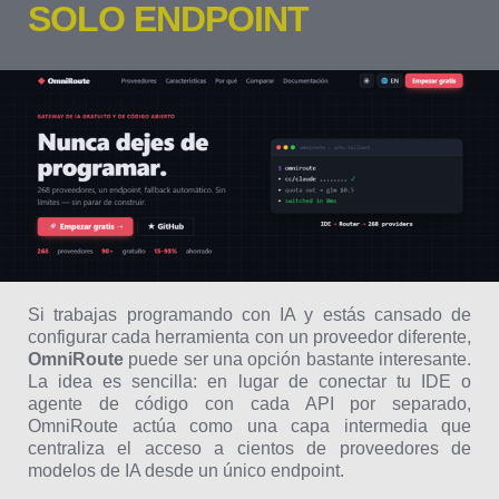
SOLO ENDPOINT
Si trabajas programando con IA y estás cansado de
configurar cada herramienta con un proveedor diferente,
OmniRoute
puede ser una opción bastante interesante.
La idea es sencilla: en lugar de conectar tu IDE o
agente de código con cada API por separado,
OmniRoute actúa como una capa intermedia que
centraliza el acceso a cientos de proveedores de
modelos de IA desde un único endpoint.