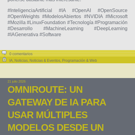
#InteligenciaArtificial #IA #OpenAI #OpenSource
#OpenWeights #ModelosAbiertos #NVIDIA #Microsoft
#Mozilla #LinuxFoundation #Tecnología #Programación
#Desarrollo #MachineLearning #DeepLearning
#IAGenerativa #Software
0 comentarios
IA
,
Noticias
,
Noticias & Eventos
,
Programación & Web
21 julio 2026
OMNIROUTE: UN
GATEWAY DE IA PARA
USAR MÚLTIPLES
MODELOS DESDE UN