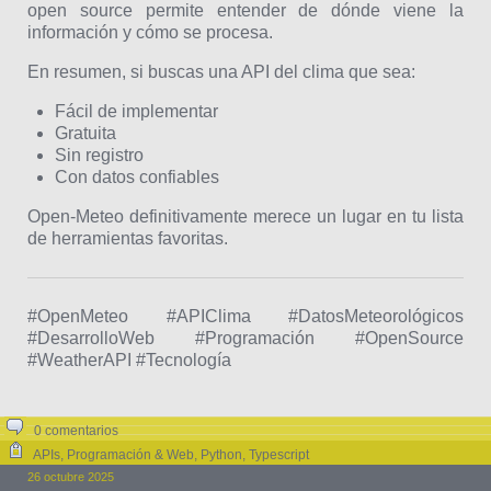
open source permite entender de dónde viene la
información y cómo se procesa.
En resumen, si buscas una API del clima que sea:
Fácil de implementar
Gratuita
Sin registro
Con datos confiables
Open-Meteo definitivamente merece un lugar en tu lista
de herramientas favoritas.
#OpenMeteo #APIClima #DatosMeteorológicos
#DesarrolloWeb #Programación #OpenSource
#WeatherAPI #Tecnología
0 comentarios
APIs
,
Programación & Web
,
Python
,
Typescript
26 octubre 2025