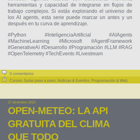
herramientas y capacidad de integrarse en flujos de
trabajo complejos. Si estás explorando el universo de
los AI agents, esta serie puede marcar un antes y un
después en tu curva de aprendizaje.
#Python #InteligenciaArtificial #AIAgents
#MachineLearning #Microsoft #AgentFramework
#GenerativeAI #Desarrollo #Programación #LLM #RAG
#OpenTelemetry #TechEvents #Livestream
0 comentarios
Cursos
,
Guías paso a paso
,
Noticias & Eventos
,
Programación & Web
,
Python
,
Tutoriales
17 diciembre 2025
OPEN-METEO: LA API
GRATUITA DEL CLIMA
QUE TODO