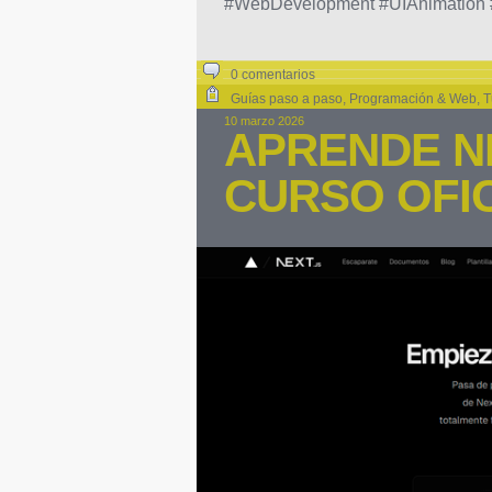
#WebDevelopment #UIAnimation 
0 comentarios
Guías paso a paso
,
Programación & Web
,
T
10 marzo 2026
APRENDE NE
CURSO OFIC