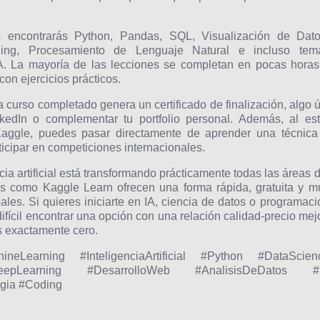
 encontrarás Python, Pandas, SQL, Visualización de Dato
ing, Procesamiento de Lenguaje Natural e incluso tem
IA. La mayoría de las lecciones se completan en pocas horas
on ejercicios prácticos.
 curso completado genera un certificado de finalización, algo út
kedIn o complementar tu portfolio personal. Además, al est
Kaggle, puedes pasar directamente de aprender una técnica
rticipar en competiciones internacionales.
a artificial está transformando prácticamente todas las áreas d
mas como Kaggle Learn ofrecen una forma rápida, gratuita y m
eales. Si quieres iniciarte en IA, ciencia de datos o programaci
difícil encontrar una opción con una relación calidad-precio mejo
s exactamente cero.
eLearning #InteligenciaArtificial #Python #DataScien
pLearning #DesarrolloWeb #AnalisisDeDatos #
gia #Coding