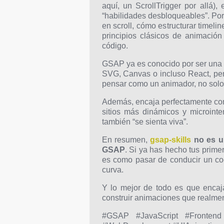
aquí, un ScrollTrigger por allá)
“habilidades desbloqueables”. Po
en scroll, cómo estructurar timel
principios clásicos de animación
código.
GSAP ya es conocido por ser una
SVG, Canvas o incluso React, pero
pensar como un animador, no solo
Además, encaja perfectamente con 
sitios más dinámicos y microint
también “se sienta viva”.
En resumen,
gsap-skills
no es un
GSAP
. Si ya has hecho tus prim
es como pasar de conducir un coc
curva.
Y lo mejor de todo es que encaj
construir animaciones que realme
#GSAP #JavaScript #Frontend 