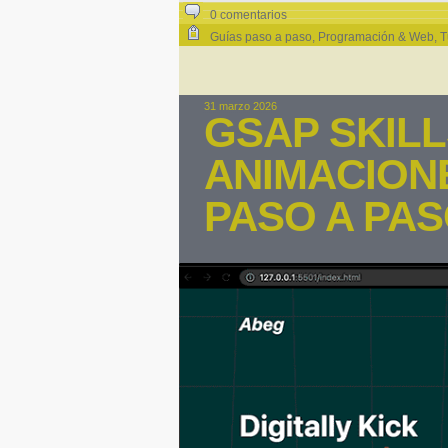
0 comentarios
Guías paso a paso
,
Programación & Web
,
T
31 marzo 2026
GSAP SKILL
ANIMACION
PASO A PA