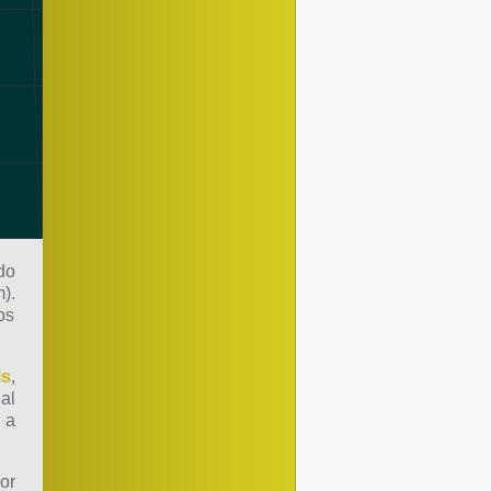
do
).
os
ls
,
al
 a
or