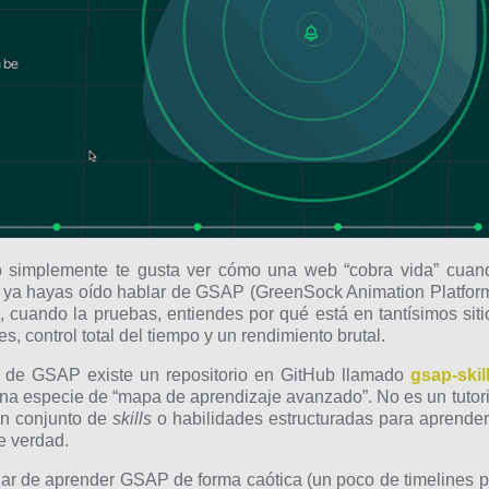
 o simplemente te gusta ver cómo una web “cobra vida” cuan
te ya hayas oído hablar de GSAP (GreenSock Animation Platform
 cuando la pruebas, entiendes por qué está en tantísimos siti
 control total del tiempo y un rendimiento brutal.
a de GSAP existe un repositorio en GitHub llamado
gsap-skil
a especie de “mapa de aprendizaje avanzado”. No es un tutori
 un conjunto de
skills
o habilidades estructuradas para aprender
e verdad.
gar de aprender GSAP de forma caótica (un poco de timelines p