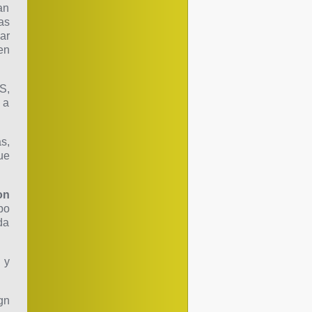
an
as
ar
en
S,
 a
s,
ue
on
po
da
 y
gn