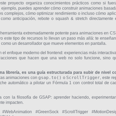
, este proyecto organiza conocimientos prácticos como si fuer
r ejemplo, puedes aprender cómo construir animaciones basad
ines complejos, cómo optimizar rendimiento o incluso cómo aplic
 como anticipación, rebote o squash & stretch directamente 
 herramienta extremadamente potente para animaciones en CS
 este tipo de recursos lo llevan un paso más allá: te enseñan
 como un desarrollador que mueve elementos en pantalla.
el enfoque moderno del frontend: experiencias más interactiva
eracciones que hacen que una web no solo funcione, sino q
a librería, es una guía estructurada para subir de nivel c
gsap.to()
ScrollTrigger
eras animaciones con
o
, este re
he automático a pilotar un Fórmula 1 con control total de ca
a con la filosofía de GSAP: aprender haciendo, experimentar
nte impacten.
#WebAnimation #GreenSock #ScrollTrigger #MotionDesi