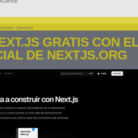
#GitHub
utoriales
,
Typescript
XT.JS GRATIS CON E
IAL DE NEXTJS.ORG