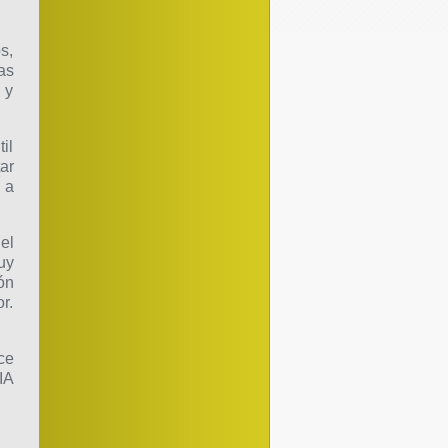
s,
as
 y
il
ar
 a
el
uy
ón
r.
ce
IA