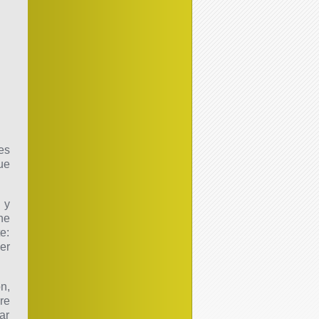
es
ue
 y
ne
e:
er
n,
re
ar