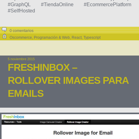
#GraphQL #TiendaOnline #EcommercePlatform
#SelfHosted
0 comentarios
Oscommerce
,
Programación & Web
,
React
,
Typescript
5 noviembre 2015
FRESHINBOX –
ROLLOVER IMAGES PARA
EMAILS