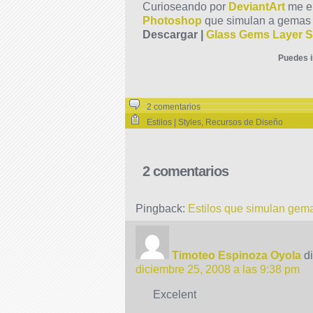
Curioseando por
DeviantArt
me e
Photoshop
que simulan a gemas b
Descargar |
Glass Gems Layer S
Puedes i
2 comentarios
Estilos | Styles
,
Recursos de Diseño
2 comentarios
Pingback:
Estilos que simulan gema
Timoteo Espinoza Oyola
d
diciembre 25, 2008 a las 9:38 pm
Excelent