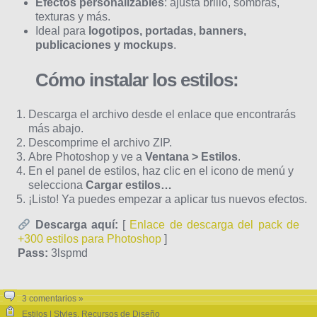
Efectos personalizables
: ajusta brillo, sombras,
texturas y más.
Ideal para
logotipos, portadas, banners,
publicaciones y mockups
.
Cómo instalar los estilos:
Descarga el archivo desde el enlace que encontrarás
más abajo.
Descomprime el archivo ZIP.
Abre Photoshop y ve a
Ventana > Estilos
.
En el panel de estilos, haz clic en el icono de menú y
selecciona
Cargar estilos…
¡Listo! Ya puedes empezar a aplicar tus nuevos efectos.
Descarga aquí:
[
Enlace de descarga del pack de
+300 estilos para Photoshop
]
Pass:
3lspmd
3 comentarios »
Estilos | Styles
,
Recursos de Diseño