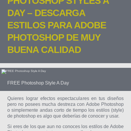
PHOTOSHOP STYLES A
DAY – DESCARGA
ESTILOS PARA ADOBE
PHOTOSHOP DE MUY
BUENA CALIDAD
FREE Photoshop Style A Day
Quieres lograr efectos espectaculares en tus diseños
pero no posees mucha destreza con Adobe Photoshop
o simplemente andas corto de tiempo los estilos (style)
de photoshop es algo que deberías de conocer y usar.
Si eres de los que aun no conoces los estilos de Adobe