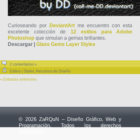
Curioseando por
DeviantArt
me encuentro con esta
excelente colección de
12 estilos para Adobe
Photoshop
que simulan a gemas brillantes.
Descargar |
Glass Gems Layer Styles
2 comentarios »
Estilos | Styles
,
Recursos de Diseño
« Entradas anteriores
© 2026 ZaRQuN – Diseño Gráfico, Web y
Programación. Todos los derechos
reservados.