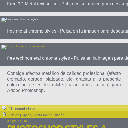
Free 3D Metal text action - Pulsa en la imagen para descar
free metal chrome styles - Pulsa en la imagen para descarg
free technometal chrome styles - Pulsa en la imagen para d
Consiga efectos metálico de calidad profesional (efecto
cromado, dorado, plateado, etc) gracias a la presente
colección de estilos (styles) y acciones (action) para
Adobe Photoshop.
11 comentarios »
Estilos | Styles
,
Recursos de Diseño
3 agosto 2010