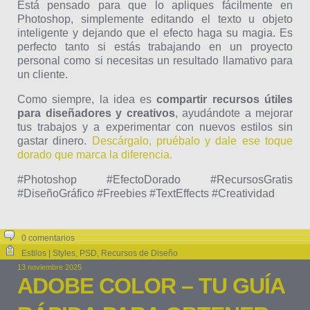
Está pensado para que lo apliques fácilmente en
Photoshop, simplemente editando el texto u objeto
inteligente y dejando que el efecto haga su magia. Es
perfecto tanto si estás trabajando en un proyecto
personal como si necesitas un resultado llamativo para
un cliente.
Como siempre, la idea es
compartir recursos útiles
para diseñadores y creativos
, ayudándote a mejorar
tus trabajos y a experimentar con nuevos estilos sin
gastar dinero.
Descárgalo, pruébalo y dale ese toque
dorado que marca la diferencia.
#Photoshop #EfectoDorado #RecursosGratis
#DiseñoGráfico #Freebies #TextEffects #Creatividad
0 comentarios
Estilos | Styles
,
PSD
,
Recursos de Diseño
13 noviembre 2025
ADOBE COLOR – TU GUÍA