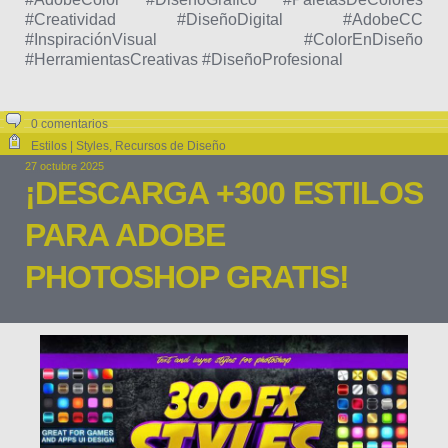
#Creatividad #DiseñoDigital #AdobeCC
#InspiraciónVisual #ColorEnDiseño
#HerramientasCreativas #DiseñoProfesional
0 comentarios
Estilos | Styles
,
Recursos de Diseño
27 octubre 2025
¡DESCARGA +300 ESTILOS
PARA ADOBE
PHOTOSHOP GRATIS!