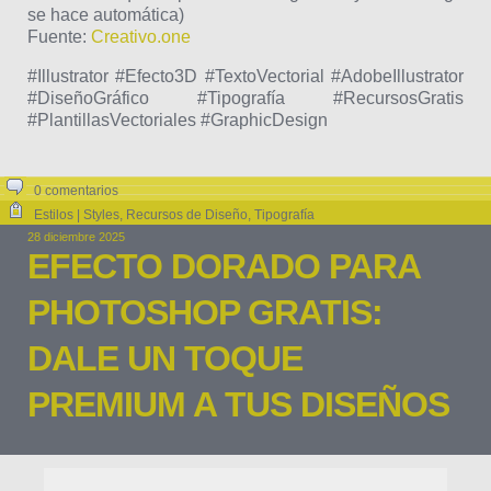
se hace automática)
Fuente:
Creativo.one
#Illustrator #Efecto3D #TextoVectorial #AdobeIllustrator
#DiseñoGráfico #Tipografía #RecursosGratis
#PlantillasVectoriales #GraphicDesign
0 comentarios
Estilos | Styles
,
Recursos de Diseño
,
Tipografía
28 diciembre 2025
EFECTO DORADO PARA
PHOTOSHOP GRATIS:
DALE UN TOQUE
PREMIUM A TUS DISEÑOS