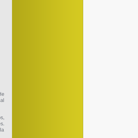
He
eal
s,
s.
la