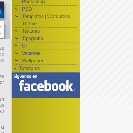
Photoshop
PSD
Templates | Wordpress
Theme
Texturas
Tipografía
UI
ez
Vectores
de
os
Wallpaper
Tutoriales
es
or
én
us
ar
 si