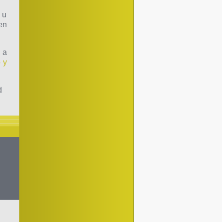
 u
en
 a
 y
d