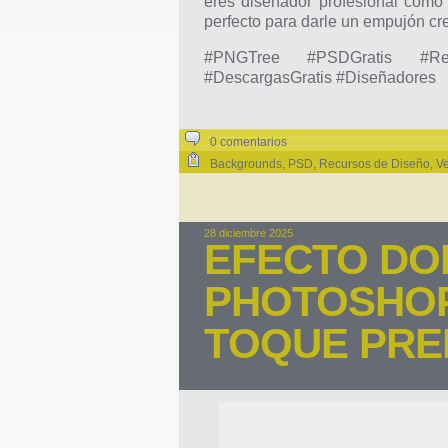
eres diseñador profesional como 
perfecto para darle un empujón crea
#PNGTree #PSDGratis #Rec
#DescargasGratis #Diseñadores
0 comentarios
Backgrounds
,
PSD
,
Recursos de Diseño
,
Ve
28 diciembre 2025
EFECTO DO
PHOTOSHOP
TOQUE PRE