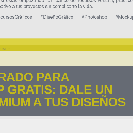
si estás empezando. Un banco de recursos versátil, práctico
tivo a tus proyectos sin complicarte la vida.
ursosGráficos #DiseñoGráfico #Photoshop #Mocku
ctores
RADO PARA
 GRATIS: DALE UN
MIUM A TUS DISEÑOS