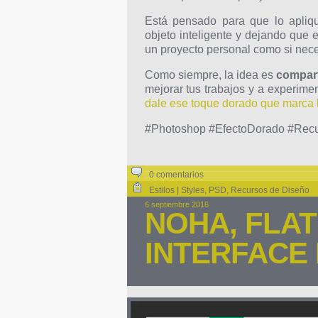
Está pensado para que lo apliqu
objeto inteligente y dejando que 
un proyecto personal como si neces
Como siempre, la idea es
compart
mejorar tus trabajos y a experimen
dale ese toque dorado que marca l
#Photoshop #EfectoDorado #Recur
0 comentarios
Estilos | Styles
,
PSD
,
Recursos de Diseño
6 septiembre 2016
NOHA, FLAT 
INTERFACE 