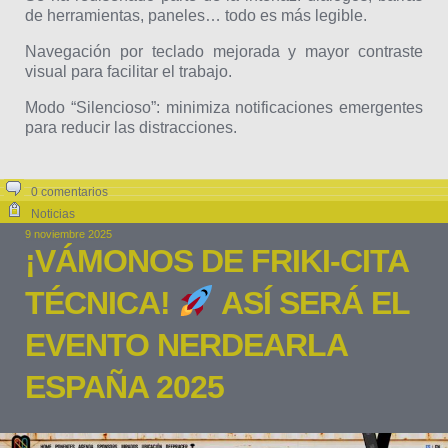
de herramientas, paneles… todo es más legible.
Navegación por teclado mejorada y mayor contraste
visual para facilitar el trabajo.
Modo “Silencioso”: minimiza notificaciones emergentes
para reducir las distracciones.
0 comentarios
Noticias
9 noviembre 2025
¡VÁMONOS DE FRIKI-CITA
TÉCNICA!
ASÍ SERÁ EL
EVENTO NERDEARLA
ESPAÑA 2025