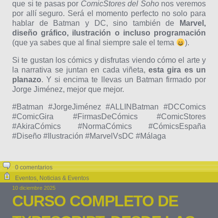
que si te pasas por
ComicStores del Soho
nos veremos
por allí seguro. Será el momento perfecto no solo para
hablar de Batman y DC, sino también de
Marvel,
diseño gráfico, ilustración o incluso programación
(que ya sabes que al final siempre sale el tema
).
Si te gustan los cómics y disfrutas viendo cómo el arte y
la narrativa se juntan en cada viñeta,
esta gira es un
planazo
. Y si encima te llevas un Batman firmado por
Jorge Jiménez, mejor que mejor.
#Batman #JorgeJiménez #ALLINBatman #DCComics
#ComicGira #FirmasDeCómics #ComicStores
#AkiraCómics #NormaCómics #CómicsEspaña
#Diseño #Ilustración #MarvelVsDC #Málaga
0 comentarios
Eventos
,
Noticias & Eventos
10 diciembre 2025
CURSO COMPLETO DE