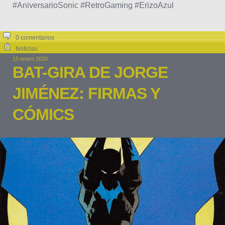
#AniversarioSonic #RetroGaming #ErizoAzul
0 comentarios
Noticias
15 enero 2026
BAT-GIRA DE JORGE
JIMÉNEZ: FIRMAS Y
CÓMICS