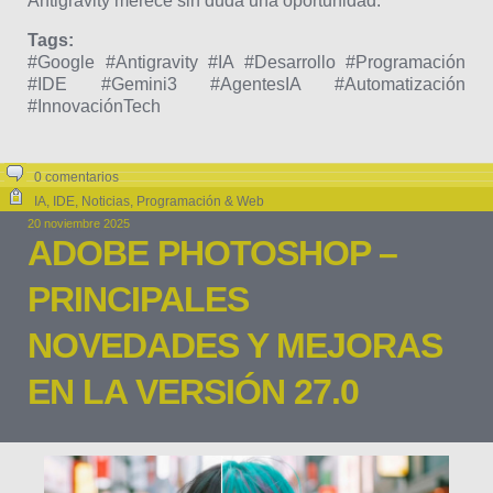
Antigravity merece sin duda una oportunidad.
Tags:
#Google #Antigravity #IA #Desarrollo #Programación
#IDE #Gemini3 #AgentesIA #Automatización
#InnovaciónTech
0 comentarios
IA
,
IDE
,
Noticias
,
Programación & Web
20 noviembre 2025
ADOBE PHOTOSHOP –
PRINCIPALES
NOVEDADES Y MEJORAS
EN LA VERSIÓN 27.0