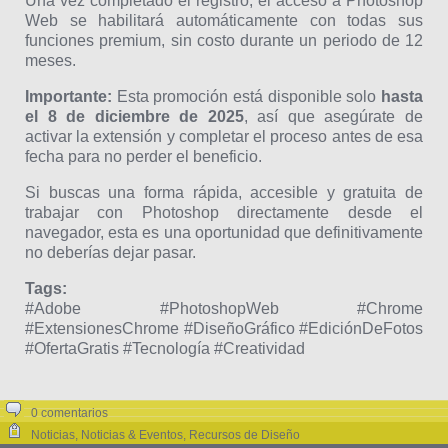
Una vez completado el registro, el acceso a Photoshop
Web se habilitará automáticamente con todas sus
funciones premium, sin costo durante un periodo de 12
meses.
Importante:
Esta promoción está disponible solo
hasta
el 8 de diciembre de 2025
, así que asegúrate de
activar la extensión y completar el proceso antes de esa
fecha para no perder el beneficio.
Si buscas una forma rápida, accesible y gratuita de
trabajar con Photoshop directamente desde el
navegador, esta es una oportunidad que definitivamente
no deberías dejar pasar.
Tags:
#Adobe #PhotoshopWeb #Chrome
#ExtensionesChrome #DiseñoGráfico #EdiciónDeFotos
#OfertaGratis #Tecnología #Creatividad
0 comentarios
Noticias
,
Noticias & Eventos
,
Recursos de Diseño