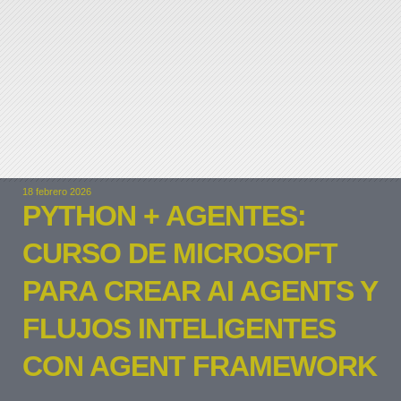
18 febrero 2026
PYTHON + AGENTES:
CURSO DE MICROSOFT
PARA CREAR AI AGENTS Y
FLUJOS INTELIGENTES
CON AGENT FRAMEWORK