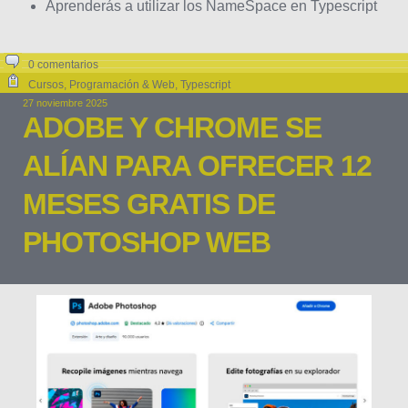
Aprenderás a utilizar los NameSpace en Typescript
0 comentarios
Cursos
,
Programación & Web
,
Typescript
27 noviembre 2025
ADOBE Y CHROME SE
ALÍAN PARA OFRECER 12
MESES GRATIS DE
PHOTOSHOP WEB