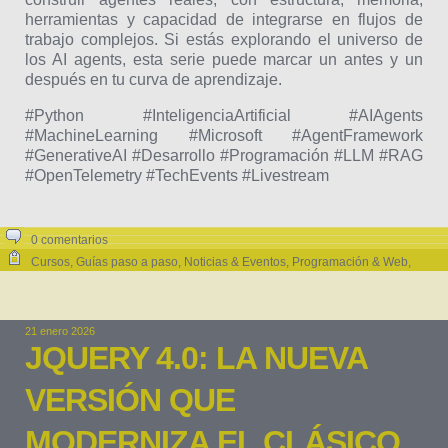
herramientas y capacidad de integrarse en flujos de
trabajo complejos. Si estás explorando el universo de
los AI agents, esta serie puede marcar un antes y un
después en tu curva de aprendizaje.
#Python #InteligenciaArtificial #AIAgents
#MachineLearning #Microsoft #AgentFramework
#GenerativeAI #Desarrollo #Programación #LLM #RAG
#OpenTelemetry #TechEvents #Livestream
0 comentarios
Cursos
,
Guías paso a paso
,
Noticias & Eventos
,
Programación & Web
,
Python
,
Tutoriales
21 enero 2026
JQUERY 4.0: LA NUEVA
VERSIÓN QUE
MODERNIZA EL CLÁSICO