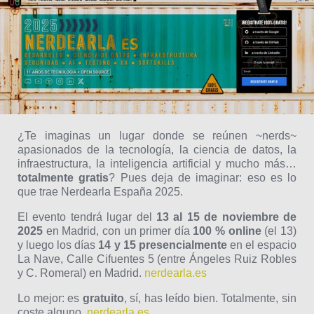
¿Te imaginas un lugar donde se reúnen ~nerds~
apasionados de la tecnología, la ciencia de datos, la
infraestructura, la inteligencia artificial y mucho más…
totalmente gratis
? Pues deja de imaginar: eso es lo
que trae Nerdearla España 2025.
El evento tendrá lugar del
13 al 15 de noviembre de
2025
en Madrid, con un primer día
100 % online
(el 13)
y luego los días
14 y 15 presencialmente
en el espacio
La Nave, Calle Cifuentes 5 (entre Ángeles Ruiz Robles
y C. Romeral) en Madrid.
nerdearla.es
Lo mejor: es
gratuito
, sí, has leído bien. Totalmente, sin
coste alguno.
nerdearla.es