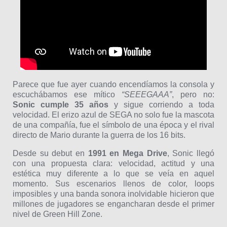
Parece que fue ayer cuando encendíamos la consola y
escuchábamos ese mítico
“SEEEGAAA”
, pero no:
Sonic cumple 35 años
y sigue corriendo a toda
velocidad. El erizo azul de SEGA no solo fue la mascota
de una compañía, fue el símbolo de una época y el rival
directo de Mario durante la guerra de los 16 bits.
Desde su debut en
1991 en Mega Drive
, Sonic llegó
con una propuesta clara: velocidad, actitud y una
estética muy diferente a lo que se veía en aquel
momento. Sus escenarios llenos de color, loops
imposibles y una banda sonora inolvidable hicieron que
millones de jugadores se engancharan desde el primer
nivel de Green Hill Zone.