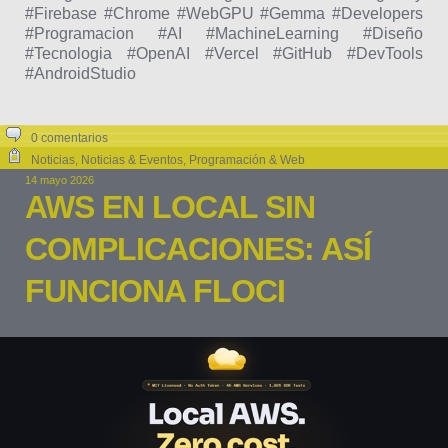
#Firebase #Chrome #WebGPU #Gemma #Developers
#Programacion #AI #MachineLearning #Diseño
#Tecnologia #OpenAI #Vercel #GitHub #DevTools
#AndroidStudio
0 comentarios
Noticias
,
Noticias & Eventos
,
Programación & Web
14 mayo 2026
AWS EN LOCAL SIN
COMPLICACIONES: ASÍ
FUNCIONA FLOCI