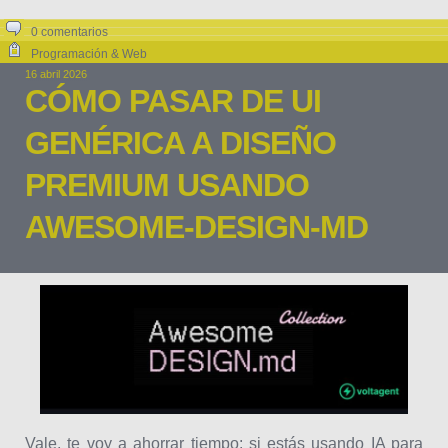
0 comentarios
Programación & Web
16 abril 2026
CÓMO PASAR DE UI
GENÉRICA A DISEÑO
PREMIUM USANDO
AWESOME-DESIGN-MD
Vale, te voy a ahorrar tiempo: si estás usando IA para