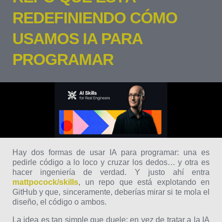
REDEFINIENDO CÓMO
USAMOS IA PARA
PROGRAMAR
Hay dos formas de usar IA para programar: una es
pedirle código a lo loco y cruzar los dedos… y otra es
hacer ingeniería de verdad. Y justo ahí entra
mattpocock/skills
, un repo que está explotando en
GitHub y que, sinceramente, deberías mirar si te mola el
diseño, el código o ambos.
La idea es tan simple que duele: en vez de tratar a la IA