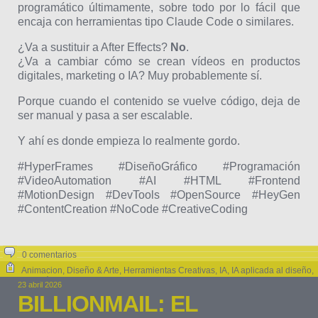
programático últimamente, sobre todo por lo fácil que
encaja con herramientas tipo Claude Code o similares.
¿Va a sustituir a After Effects?
No
.
¿Va a cambiar cómo se crean vídeos en productos
digitales, marketing o IA? Muy probablemente sí.
Porque cuando el contenido se vuelve código, deja de
ser manual y pasa a ser escalable.
Y ahí es donde empieza lo realmente gordo.
#HyperFrames #DiseñoGráfico #Programación
#VideoAutomation #AI #HTML #Frontend
#MotionDesign #DevTools #OpenSource #HeyGen
#ContentCreation #NoCode #CreativeCoding
0 comentarios
Animacion
,
Diseño & Arte
,
Herramientas Creativas
,
IA
,
IA aplicada al diseño
,
Programación & Web
23 abril 2026
BILLIONMAIL: EL