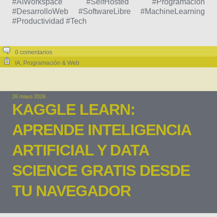
#AIWorkspace #SelfHosted #Programacion
#DesarrolloWeb #SoftwareLibre #MachineLearning
#Productividad #Tech
0 comentarios
IA
,
Programación & Web
26 mayo 2026
KAGGLE LEARN:
APRENDE INTELIGENCIA
ARTIFICIAL Y DATA
SCIENCE GRATIS DESDE
TU NAVEGADOR