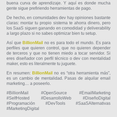
buena curva de aprendizaje. Y aquí es donde mucha
gente sigue prefiriendo herramientas de pago.
De hecho, en comunidades dev hay opiniones bastante
claras: montar tu propio sistema te ahorra dinero, pero
los SaaS siguen ganando en comodidad y deliverability
a largo plazo si no sabes optimizar bien tu setup.
Así que
BillionMail
no es para todo el mundo. Es para
perfiles que quieren control, que no quieren depender
de terceros y que no tienen miedo a tocar servidor. Si
eres diseñador con perfil técnico o dev con mentalidad
maker, esto es literalmente tu juguete.
En resumen:
BillionMail
no es “otra herramienta más”,
es un cambio de mentalidad. Pasas de alquilar email
marketing… a poseerlo.
#BillionMail #OpenSource #EmailMarketing
#SelfHosted #DesarrolloWeb #DiseñoDigital
#Programación #DevTools #SaaSAlternativas
#MarketingDigital