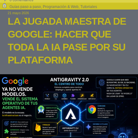
0 comentarios
Guías paso a paso
,
Programación & Web
,
Tutoriales
21 mayo 2026
LA JUGADA MAESTRA DE
GOOGLE: HACER QUE
TODA LA IA PASE POR SU
PLATAFORMA