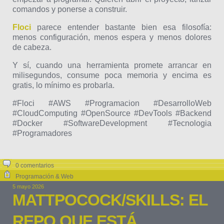
comandos y ponerse a construir.
Floci
parece entender bastante bien esa filosofía:
menos configuración, menos espera y menos dolores
de cabeza.
Y sí, cuando una herramienta promete arrancar en
milisegundos, consume poca memoria y encima es
gratis, lo mínimo es probarla.
#Floci #AWS #Programacion #DesarrolloWeb
#CloudComputing #OpenSource #DevTools #Backend
#Docker #SoftwareDevelopment #Tecnologia
#Programadores
0 comentarios
Programación & Web
5 mayo 2026
MATTPOCOCK/SKILLS: EL
REPO QUE ESTÁ