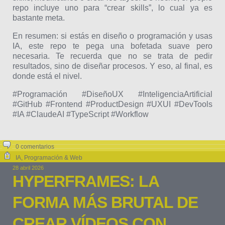
repo incluye uno para “crear skills”, lo cual ya es
bastante meta.
En resumen: si estás en diseño o programación y usas
IA, este repo te pega una bofetada suave pero
necesaria. Te recuerda que no se trata de pedir
resultados, sino de diseñar procesos. Y eso, al final, es
donde está el nivel.
#Programación #DiseñoUX #InteligenciaArtificial
#GitHub #Frontend #ProductDesign #UXUI #DevTools
#IA #ClaudeAI #TypeScript #Workflow
0 comentarios
IA
,
Programación & Web
28 abril 2026
HYPERFRAMES: LA
FORMA MÁS BRUTAL DE
CREAR VÍDEOS CON